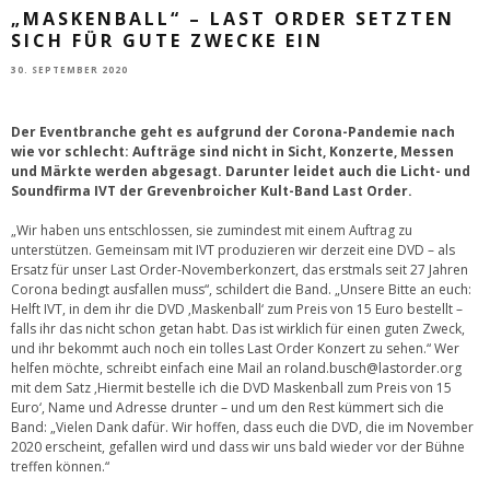
„MASKENBALL“ – LAST ORDER SETZTEN
SICH FÜR GUTE ZWECKE EIN
30. SEPTEMBER 2020
Der Eventbranche geht es aufgrund der Corona-Pandemie nach
wie vor schlecht: Aufträge sind nicht in Sicht, Konzerte, Messen
und Märkte werden abgesagt. Darunter leidet auch die Licht- und
Soundfirma IVT der Grevenbroicher Kult-Band Last Order.
„Wir haben uns entschlossen, sie zumindest mit einem Auftrag zu
unterstützen. Gemeinsam mit IVT produzieren wir derzeit eine DVD – als
Ersatz für unser Last Order-Novemberkonzert, das erstmals seit 27 Jahren
Corona bedingt ausfallen muss“, schildert die Band. „Unsere Bitte an euch:
Helft IVT, in dem ihr die DVD ‚Maskenball‘ zum Preis von 15 Euro bestellt –
falls ihr das nicht schon getan habt. Das ist wirklich für einen guten Zweck,
und ihr bekommt auch noch ein tolles Last Order Konzert zu sehen.“ Wer
helfen möchte, schreibt einfach eine Mail an
roland.busch@lastorder.org
mit dem Satz ‚Hiermit bestelle ich die DVD Maskenball zum Preis von 15
Euro‘, Name und Adresse drunter – und um den Rest kümmert sich die
Band: „Vielen Dank dafür. Wir hoffen, dass euch die DVD, die im November
2020 erscheint, gefallen wird und dass wir uns bald wieder vor der Bühne
treffen können.“