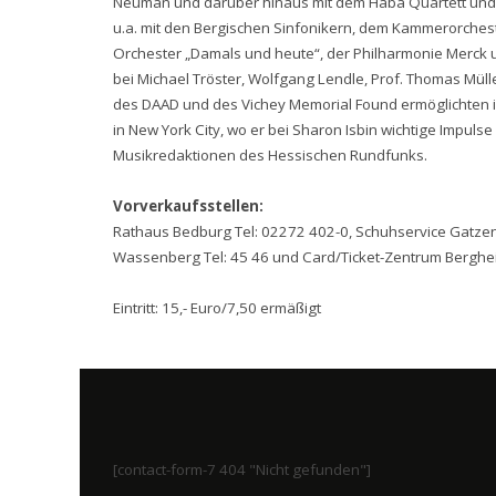
Neuman und darüber hinaus mit dem Hába Quartett und de
u.a. mit den Bergischen Sinfonikern, dem Kammerorche
Orchester „Damals und heute“, der Philharmonie Merck 
bei Michael Tröster, Wolfgang Lendle, Prof. Thomas Müller
des DAAD und des Vichey Memorial Found ermöglichten ih
in New York City, wo er bei Sharon Isbin wichtige Impulse 
Musikredaktionen des Hessischen Rundfunks.
Vorverkaufsstellen:
Rathaus Bedburg Tel: 02272 402-0, Schuhservice Gatzen
Wassenberg Tel: 45 46 und Card/Ticket-Zentrum Berghei
Eintritt: 15,- Euro/7,50 ermäßigt
[contact-form-7 404 "Nicht gefunden"]