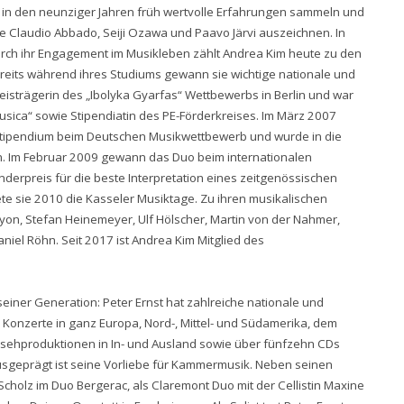
in den neunziger Jahren früh wertvolle Erfahrungen sammeln und
e Claudio Abbado, Seiji Ozawa und Paavo Järvi auszeichnen. In
durch ihr Engagement im Musikleben zählt Andrea Kim heute zu den
eits während ihres Studiums gewann sie wichtige nationale und
reisträgerin des „Ibolyka Gyarfas“ Wettbewerbs in Berlin und war
 Musica“ sowie Stipendiatin des PE-Förderkreises. Im März 2007
n Stipendium beim Deutschen Musikwettbewerb und wurde in die
 Im Februar 2009 gewann das Duo beim internationalen
erpreis für die beste Interpretation eines zeitgenössischen
ete sie 2010 die Kasseler Musiktage. Zu ihren musikalischen
on, Stefan Heinemeyer, Ulf Hölscher, Martin von der Nahmer,
niel Röhn. Seit 2017 ist Andrea Kim Mitglied des
seiner Generation: Peter Ernst hat zahlreiche nationale und
Konzerte in ganz Europa, Nord-, Mittel- und Südamerika, dem
sehproduktionen in In- und Ausland sowie über fünfzehn CDs
Ausgeprägt ist seine Vorliebe für Kammermusik. Neben seinen
n Scholz im Duo Bergerac, als Claremont Duo mit der Cellistin Maxine