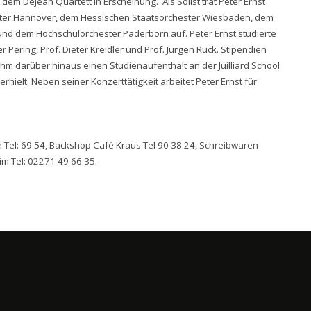
m Dejean Quartett in Erscheinung. Als Solist trat Peter Ernst
ster Hannover, dem Hessischen Staatsorchester Wiesbaden, dem
und dem Hochschulorchester Paderborn auf. Peter Ernst studierte
 Pering, Prof. Dieter Kreidler und Prof. Jürgen Ruck. Stipendien
m darüber hinaus einen Studienaufenthalt an der Juilliard School
erhielt. Neben seiner Konzerttätigkeit arbeitet Peter Ernst für
 Tel: 69 54, Backshop Café Kraus Tel 90 38 24, Schreibwaren
m Tel: 02271 49 66 35.