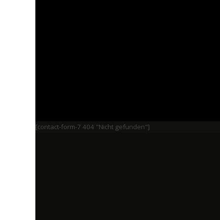
[contact-form-7 404 "Nicht gefunden"]