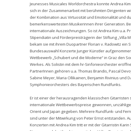
Jeunesses Musicales Worldorchestra konnte Andrea Kim 
sich in der Zusammenarbeit mit berühmten Dirigenten wi
der Kombination aus Virtuosität und Emotionalität und 
bemerkenswertesten Musikerinnen ihrer Generation. Ber
internationale Auszeichnungen. So ist Andrea Kim u.a. P
Stipendiatin und Förderpreisträgerin der Stiftung „Villa
bekam sie mit ihrem Duopartner Florian v. Radowitz ei
Bundesauswahl Konzerte Junger Künstler aufgenommen.
Wettbewerb „Schubert und die Moderne“ in Graz den Sond
Werkes. Als Solistin mit dem hr-Sinfonieorchester eröffn
PartnerInnen gehören u.a. Thomas Brandis, Pascal Devoy
Sabine Meyer, Maria Ollikainen, Benjamin Rivinius und Da
Symphonieorchesters des Bayerischen Rundfunks.
Er ist einer der herausragenden klassischen Gitarristen 
internationale Wettbewerbspreise gewonnen, unzählige 
Orient und Japan gegeben. Mehrere Rundfunk- und Fern
sind unter der Mitwirkung von Peter Ernst entstanden. 
Konzerten mit Andrea Kim tritt er mit der Gitarristin Kari