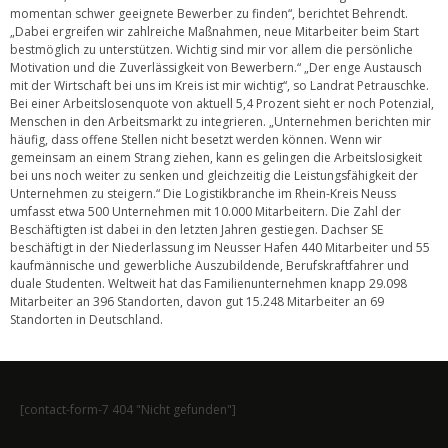
momentan schwer geeignete Bewerber zu finden“, berichtet Behrendt.
„Dabei ergreifen wir zahlreiche Maßnahmen, neue Mitarbeiter beim Start
bestmöglich zu unterstützen. Wichtig sind mir vor allem die persönliche
Motivation und die Zuverlässigkeit von Bewerbern.“ „Der enge Austausch
mit der Wirtschaft bei uns im Kreis ist mir wichtig“, so Landrat Petrauschke.
Bei einer Arbeitslosenquote von aktuell 5,4 Prozent sieht er noch Potenzial,
Menschen in den Arbeitsmarkt zu integrieren. „Unternehmen berichten mir
häufig, dass offene Stellen nicht besetzt werden können. Wenn wir
gemeinsam an einem Strang ziehen, kann es gelingen die Arbeitslosigkeit
bei uns noch weiter zu senken und gleichzeitig die Leistungsfähigkeit der
Unternehmen zu steigern.“ Die Logistikbranche im Rhein-Kreis Neuss
umfasst etwa 500 Unternehmen mit 10.000 Mitarbeitern. Die Zahl der
Beschäftigten ist dabei in den letzten Jahren gestiegen. Dachser SE
beschäftigt in der Niederlassung im Neusser Hafen 440 Mitarbeiter und 55
kaufmännische und gewerbliche Auszubildende, Berufskraftfahrer und
duale Studenten. Weltweit hat das Familienunternehmen knapp 29.098
Mitarbeiter an 396 Standorten, davon gut 15.248 Mitarbeiter an 69
Standorten in Deutschland.
[contact-form-7 404 "Nicht gefunden"]