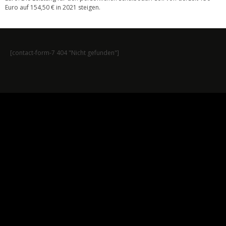
Euro auf 154,50 € in 2021 steigen.
[contact-form-7 404 "Nicht gefunden"]