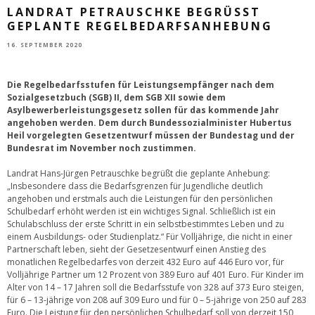
LANDRAT PETRAUSCHKE BEGRÜSST G
EPLANTE REGELBEDARFSANHEBUNG
16. SEPTEMBER 2020
Die Regelbedarfsstufen für Leistungsempfänger nach dem
Sozialgesetzbuch (SGB) II, dem SGB XII sowie dem
Asylbewerberleistungsgesetz sollen für das kommende Jahr
angehoben werden. Dem durch Bundessozialminister Hubertus
Heil vorgelegten Gesetzentwurf müssen der Bundestag und der
Bundesrat im November noch zustimmen.
Landrat Hans-Jürgen Petrauschke begrüßt die geplante Anhebung:
„Insbesondere dass die Bedarfsgrenzen für Jugendliche deutlich
angehoben und erstmals auch die Leistungen für den persönlichen
Schulbedarf erhöht werden ist ein wichtiges Signal. Schließlich ist ein
Schulabschluss der erste Schritt in ein selbstbestimmtes Leben und zu
einem Ausbildungs- oder Studienplatz.“ Für Volljährige, die nicht in einer
Partnerschaft leben, sieht der Gesetzesentwurf einen Anstieg des
monatlichen Regelbedarfes von derzeit 432 Euro auf 446 Euro vor, für
Volljährige Partner um 12 Prozent von 389 Euro auf 401 Euro. Für Kinder im
Alter von 14 – 17 Jahren soll die Bedarfsstufe von 328 auf 373 Euro steigen,
für 6 – 13-jährige von 208 auf 309 Euro und für 0 – 5-jährige von 250 auf 283
Euro. Die Leistung für den persönlichen Schulbedarf soll von derzeit 150