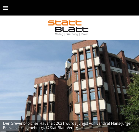
Der Grevenbroicher Haushalt 2021 wurde jüngst von Landrat Hans-Jürgen
Petrauschke genehmigt. © StattBlatt Verlag