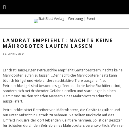
Mähroboter sollten nur tagsüber und unter Aufsicht in Betrieb genommen
werden. (Foto: GettyImages)
LANDRAT EMPFIEHLT: NACHTS KEINE
MÄHROBOTER LAUFEN LASSEN
30. APRIL 2021
Landrat Hans-Jürgen Petrauschke empfiehlt Gartenbesitzern, nachts keine
Mähroboter laufen zu lassen. „Der nächtliche Mährobotereinsatz kann
tödlich für Igel und viele andere nachtaktive Tiere ausgehen“, so
Petrauschke. Igel sind besonders gefährdet, da sie keine Fluchttiere sind,
sondern sich bei drohender Gefahr einrollen und starr liegen bleiben.
Damit sind sie den scharfen Messern eines Mähroboters schutzlos
ausgeliefert.
Petrauschke bittet Betreiber von Mährobotern, die Geräte tagsüber und
nur unter Aufsicht in Betrieb zu nehmen. Sie sollten Rücksicht auf das
Umfeld inklusive der dort lebenden Kleintiere nehmen. So ist der Besitzer
für Schäden durch den Betrieb eines Mähroboters verantwortlich. Wenn er