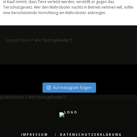
in Kauf nimmt, dass Tiere verletzt werden, verstößt er gegen das
Tierschutzgesetz. Wer den Mähroboter nachts in Betrieb nehmen will, sollte
eine tierschützende Vorrichtung am Mähroboter anbringen.
[contact-form-7 404 "Nicht gefunden"]
Auf Instagram folgen
[contact-form-7 404 "Nicht gefunden"]
IMPRESSUM
DATENSCHUTZERKLÄRUNG