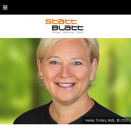
Heike Troles, MdL. © CDU