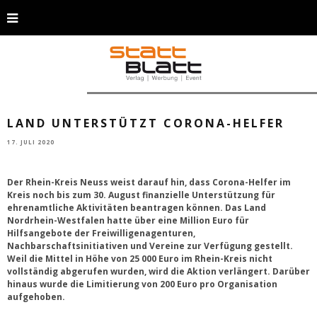
Landrat Hans-Jürgen Petrauschke © Rhein-Kreis Neuss
LAND UNTERSTÜTZT CORONA-HELFER
17. JULI 2020
Der Rhein-Kreis Neuss weist darauf hin, dass Corona-Helfer im
Kreis noch bis zum 30. August finanzielle Unterstützung für
ehrenamtliche Aktivitäten beantragen können. Das Land
Nordrhein-Westfalen hatte über eine Million Euro für
Hilfsangebote der Freiwilligenagenturen,
Nachbarschaftsinitiativen und Vereine zur Verfügung gestellt.
Weil die Mittel in Höhe von 25 000 Euro im Rhein-Kreis nicht
vollständig abgerufen wurden, wird die Aktion verlängert. Darüber
hinaus wurde die Limitierung von 200 Euro pro Organisation
aufgehoben.