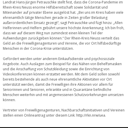
Landrat Hans-Jürgen Petrauschke stellt fest, dass die Corona-Pandemie im
Rhein-Kreis Neuss enorme Hilfsbereitschaft sowie Solidarität und
Miteinander auf privater Ebene ausgelöst hat. „Bei uns im Kreis haben viele
ehrenamtlich tätige Menschen gerade in Zeiten großer Belastung
außerordentlichen Einsatz gezeigt“, sagt Petrauschke und fügt hinzu: „Allen
Helferinnen und Helfern gebührt unsere höchste Anerkennung. Ich bin froh,
dass wir auf diesem Weg nun zumindest einen kleinen Teil der
Aufwendungen zurückgeben können.“ Der Rhein-Kreis Neuss verteilt das
Geld an die Freiwilligenagenturen und Vereine, die vor Ort hilfsbedürftige
Menschen in der Corona-Krise unterstützen.
Gefördert werden unter anderem Einkaufsdienste und psychosoziale
Angebote. Auch Auslagen zum Beispiel für das Nähen von Behelfsmasken
und die Anschaffung von Schutzkleidung sowie die Einrichtung von
Videokonferenzen können erstattet werden. Mit dem Geld sollen sowohl
bereits bestehende als auch neue ehrenamtliche Aktivitäten vor Ort
unterstützt werden, damit die Freiwilligen ihre Aktionen vor allem für
Seniorinnen und Senioren, erkrankte und in Quarantäne befindliche
Menschen weiterhin und mit angemessenen Schutzvorkehrungen umsetzen
können.
Vertreter von Freiwilligenagenturen, Nachbarschaftsinitiativen und Vereinen
stellen einen Onlineantrag unter diesem Link:
http://rkn.nrw/uea
.