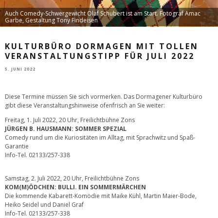
Auch Comedy-Schwergewicht Olaf Schubert ist am Start. Fotograf Amac
Garbe, Gestaltung Tony Findeisen
KULTURBÜRO DORMAGEN MIT TOLLEN
VERANSTALTUNGSTIPP FÜR JULI 2022
5. JUNI 2022
Diese Termine müssen Sie sich vormerken. Das Dormagener Kulturbüro
gibt diese Veranstaltungshinweise ofenfrisch an Sie weiter:
Freitag, 1. Juli 2022, 20 Uhr, Freilichtbühne Zons
JÜRGEN B. HAUSMANN: SOMMER SPEZIAL
Comedy rund um die Kuriositäten im Alltag, mit Sprachwitz und Spaß-
Garantie
Info-Tel. 02133/257-338
Samstag, 2. Juli 2022, 20 Uhr, Freilichtbühne Zons
KOM(M)ÖDCHEN: BULLI. EIN SOMMERMÄRCHEN
Die kommende Kabarett-Komödie mit Maike Kühl, Martin Maier-Bode,
Heiko Seidel und Daniel Graf
Info-Tel. 02133/257-338