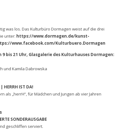
tig was los. Das Kulturbüro Dormagen weist auf die drei
ie unter:
https://www.dormagen.de/kunst-
tps://www.facebook.com/Kulturbuero.Dormagen
n 9 bis 21 Uhr, Glasgalerie des Kulturhauses Dormagen:
ich und Kamila Dabrowska
 | HERRH IST DA!
rn als „herrH“, für Mädchen und Jungen ab vier Jahren
s
NIERTE SONDERAUSGABE
d geschliffen serviert.