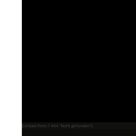
[contact-form-7 404 "Nicht gefunden"]