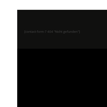
[contact-form-7 404 "Nicht gefunden"]