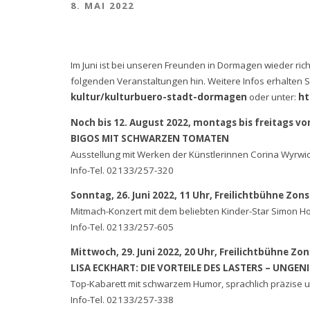
8. MAI 2022
Im Juni ist bei unseren Freunden in Dormagen wieder rich
folgenden Veranstaltungen hin. Weitere Infos erhalten S
kultur/kulturbuero-stadt-dormagen
oder unter:
ht
Noch bis 12. August 2022, montags bis freitags vo
BIGOS MIT SCHWARZEN TOMATEN
Ausstellung mit Werken der Künstlerinnen Corina Wyrw
Info-Tel. 02133/257-320
Sonntag, 26. Juni 2022, 11 Uhr, Freilichtbühne Zons
Mitmach-Konzert mit dem beliebten Kinder-Star Simon Ho
Info-Tel. 02133/257-605
Mittwoch, 29. Juni 2022, 20 Uhr, Freilichtbühne Zon
LISA ECKHART: DIE VORTEILE DES LASTERS – UNGE
Top-Kabarett mit schwarzem Humor, sprachlich präzise un
Info-Tel. 02133/257-338