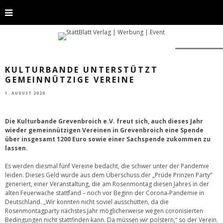
Foto: Pixabay
KULTURBANDE UNTERSTÜTZT
GEMEINNÜTZIGE VEREINE
1. AUGUST 2020
Die Kulturbande Grevenbroich e.V. freut sich, auch dieses Jahr
wieder gemeinnützigen Vereinen in Grevenbroich eine Spende
über insgesamt 1200 Euro sowie einer Sachspende zukommen zu
lassen.
Es werden diesmal fünf Vereine bedacht, die schwer unter der Pandemie
leiden. Dieses Geld wurde aus dem Überschuss der „Prüde Prinzen Party“
generiert, einer Veranstaltung, die am Rosenmontag diesen Jahres in der
alten Feuerwache stattfand – noch vor Beginn der Corona-Pandemie in
Deutschland. „Wir konnten nicht soviel ausschütten, da die
Rosenmontagparty nächstes Jahr möglicherweise wegen coronisierten
Bedingungen nicht stattfinden kann. Da müssen wir polstern,“ so der Verein.