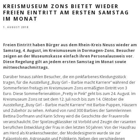
KREISMUSEUM ZONS BIETET WIEDER
FREIEN EINTRITT AM ERSTEN SAMSTAG
IM MONAT
1. AUGUST 2018
Freien Eintritt haben Bürger aus dem Rhein-Kreis Neuss wieder am
Samstag, 4. August, im Kreismuseum in Dormagen-Zons. Besucher
zeigen an der Museumskasse einfach ihren Personalausweis vor.
Diese Regelung gilt an jedem ersten Samstag im Monat sowie
mittwochnachmittags.
Darüber hinaus zahlen Besucher, die ein pinkfarbenes Kleidungsstück
tragen, für die Ausstellung „Busy Girl – Barbie macht Karriere“ während der
Sommerferien freitags im Kreismuseum Zons ermäßigten Eintritt von 3
Euro. Diese Sommerferienaktion „Pretty in Pink“ geht bis zum 24. August. Im
Kreismuseum Zons ist seit dem 12. Juli noch bis zum 14. Oktober die
Ausstellung „Busy Girl – Barbie macht Karriere“ mit Barbie-Puppen, Häusern
und Zubehör zu sehen. Anhand von rund 300 Barbies der Sammlerinnen
Bettina Dorfmann und Karin Schrey wird die Geschichte der Frauenrolle
veranschaulicht. Der Spielzeugklassiker ist Vorbild und Zeugin der rasanten
beruflichen Entwicklung der Frau in den letzten 50 Jahren: Von der Hausfrau
am Herd als Krankenschwester, der Modedesignerin wurde sie zur
Paläontologin, Astronautin und Politikerin. Neben den verschiedenen