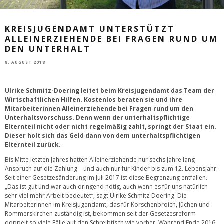
KREISJUGENDAMT UNTERSTÜTZT
ALLEINERZIEHENDE BEI FRAGEN RUND UM
DEN UNTERHALT
8. AUGUST 2018
Ulrike Schmitz-Doering leitet beim Kreisjugendamt das Team der
Wirtschaftlichen Hilfen. Kostenlos beraten sie und ihre
Mitarbeiterinnen Alleinerziehende bei Fragen rund um den
Unterhaltsvorschuss. Denn wenn der unterhaltspflichtige
Elternteil nicht oder nicht regelmäßig zahlt, springt der Staat ein.
Dieser holt sich das Geld dann von dem unterhaltspflichtigen
Elternteil zurück.
Bis Mitte letzten Jahres hatten Alleinerziehende nur sechs Jahre lang
Anspruch auf die Zahlung – und auch nur für Kinder bis zum 12. Lebensjahr.
Seit einer Gesetzesänderung im Juli 2017 ist diese Begrenzung entfallen.
„Das ist gut und war auch dringend nötig, auch wenn es für uns natürlich
sehr viel mehr Arbeit bedeutet“, sagt Ulrike Schmitz-Doering. Die
Mitarbeiterinnen im Kreisjugendamt, das für Korschenbroich, Jüchen und
Rommerskirchen zuständig ist, bekommen seit der Gesetzesreform
doppelt so viele Fälle auf den Schreibtisch wie vorher. Während Ende 2016