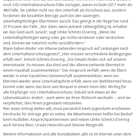
noch 243 Unterhaltsvorschuss-Fälle vorlagen, waren es Ende 2017 mehr als
480 Fälle. Sie zahlten nicht nur den Unterhalt als Vorschuss aus, sondern
forderten die bezahlten Beträge auch bei den säumigen,
unterhaltspflichtigen Elternteilen zurück. Das gelingt in der Regel bei rund
25 Prozent der Fälle. „Nur dann, wenn jemand zahlungsfähig ist, erhalten
wir das Geld auch zurück“, sagt Ulrike Schmitz-Doering. „Wenn die
Unterhaltspflichtigen wenig oder gar nichts verdienen oder verstorben
sind, können wir natürlich nichts zurückfordern.“
Wann haben Kinder von Alleinerziehenden Anspruch auf Leistungen nach
dem Unterhaltsvorschussgesetz? „Hier müssen verschiedene Bedingungen
erfüllt sein“, betont Schmitz-Doering. „Die Details finden sich auf unserer
Internetseite. So müssen das Kind und der alleinerziehende Elternteil in
einem Haushalt zusammenleben.“ Der Anspruch verfällt, wenn die Eltern
wieder in einer häuslichen Gemeinschaft zusammenleben, wenn ein
Elternteil wieder seine Unterhaltspflicht erfüllt, wenn ein Stiefelternteil hinzu
kommt oder wenn das Kind zum Beispiel in einem Heim lebt. Wichtig für
alle Empfänger von Unterhaltsvorschuss: Sobald sich etwas an der
Lebenssituation ändert – auch wenn sie ihren Wohnort wechseln –, sind sie
verpflichtet, dies ihrem Jugendamt mitzuteilen.
Wer einen Antrag stellen will, muss persönlich beim Jugendamt erscheinen.
Vordrucke für Anträge gibt es online; die Mitarbeiterinnen helfen bei Bedarf
beim Ausfüllen. Ansprechpartnerinnen sind neben Ulrike Schmitz-Doering
auch Verena Klein, Ursula Heinrichs und Simone Wingerath.
Weitere Informationen und alle Kontaktdaten gibt es im Internet unter dem