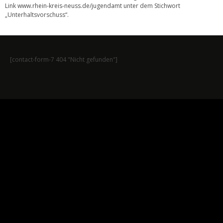
Link
www.rhein-kreis-neuss.de/jugendamt
unter dem Stichwort
„Unterhaltsvorschuss“.
[contact-form-7 404 "Nicht gefunden"]