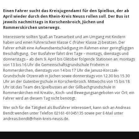
Einen Fahrer sucht das Kreisjugendamt für den Spielbus, der ab
April wieder durch den Rhein-Kreis Neuss rollen soll. Der Bus ist
jeweils nachmittags in Korschenbroich, Jüchen und
Rommerskirchen unterwegs.
Interessierte sollten Spaß an Teamarbeit und am Umgang mit Kindern
haben und einen Führerschein Klasse C (früher Klasse 2) besitzen. Der
Fahrer erhält eine Aufwandsentschädigung im Rahmen einer geringfügigen
Beschäftigung. Der Busfahrer fährt drei Tage – montags, dienstags und
donnerstags – ab dem 9. April bis Oktober folgende Stationen an: montags
von 13 bis 16 Uhr die Gemeinschaftsgrundschule Frixheim in
Rommerskirchen, dienstags von 14 bis 17 Uhr die Janusz-Korczak-
Grundschule Otzenrath in Jüchen sowie donnerstags von 12.30 bis 15.30
Uhr an der Gutenbergschule in Korschenbroich. Mittwochs von 15 bis 18
Uhr ist das Team des Spielbusses an der Gillbachgrundschule in
Rommerskirchen mit Kreativ-, Koch- und Bewegungsangeboten vor Ort; ein
Fahrer wird an diesem Tag nicht benötigt.
Wer sich für die Tätigkeit als Busfahrer interessiert, kann sich an Andreas
Bendt wenden unter Telefon 02161-61045135 sowie per E-Mail unter
andreas.bendt@rhein-kreis-neuss.de.