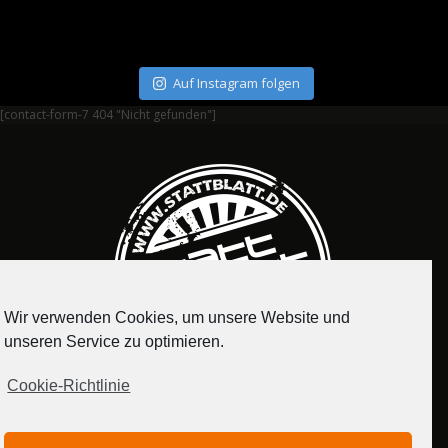
Auf Instagram folgen
[contact-form-7 404 "Nicht gefunden"]
Wir verwenden Cookies, um unsere Website und
unseren Service zu optimieren.
Cookie-Richtlinie
IMPRESSUM
DATENSCHUTZERKLÄRUNG