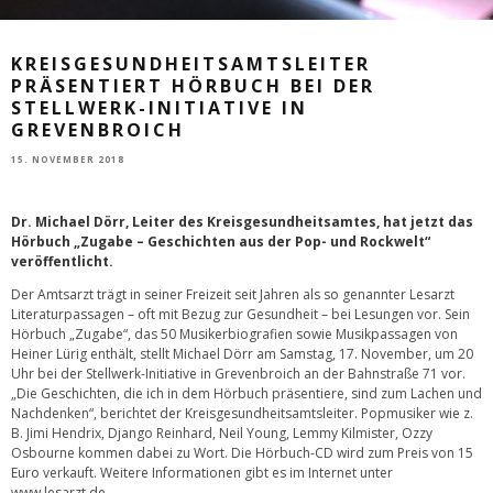
KREISGESUNDHEITSAMTSLEITER
PRÄSENTIERT HÖRBUCH BEI DER
STELLWERK-INITIATIVE IN
GREVENBROICH
15. NOVEMBER 2018
Dr. Michael Dörr, Leiter des Kreisgesundheitsamtes, hat jetzt das
Hörbuch „Zugabe – Geschichten aus der Pop- und Rockwelt“
veröffentlicht.
Der Amtsarzt trägt in seiner Freizeit seit Jahren als so genannter Lesarzt
Literaturpassagen – oft mit Bezug zur Gesundheit – bei Lesungen vor. Sein
Hörbuch „Zugabe“, das 50 Musikerbiografien sowie Musikpassagen von
Heiner Lürig enthält, stellt Michael Dörr am Samstag, 17. November, um 20
Uhr bei der Stellwerk-Initiative in Grevenbroich an der Bahnstraße 71 vor.
„Die Geschichten, die ich in dem Hörbuch präsentiere, sind zum Lachen und
Nachdenken“, berichtet der Kreisgesundheitsamtsleiter. Popmusiker wie z.
B. Jimi Hendrix, Django Reinhard, Neil Young, Lemmy Kilmister, Ozzy
Osbourne kommen dabei zu Wort. Die Hörbuch-CD wird zum Preis von 15
Euro verkauft. Weitere Informationen gibt es im Internet unter
www.lesarzt.de
.