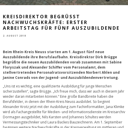
KREISDIREKTOR BEGRÜSST N
ACHWUCHSKRÄFTE: ERSTER A
RBEITSTAG FÜR FÜNF AUSZUBILDENDE
2. AUGUST 2018
Beim Rhein-Kreis Neuss starten am 1. August fünf neue
Auszubildende ihre Berufslaufbahn. Kreisdirektor Dirk Brügge
begrüßte die neuen Auszubildenden vorab zusammen mit Sabine
Floryszak und Alexander Schiffer vom Personalamt, dem
stellvertretenden Personalratsvorsitzenden Norbert Ahlen und
Janine Conrads von der Jugend- und Auszubildendenvertretung.
„Uns ist es wichtig, eine qualifizierte Ausbildung für junge Menschen
sicherzustellen“, sagte Brügge. „Ich freue mich, dass wir auch in diesem Jahr
wieder daran mitarbeiten können.“ Eine große Bandbreite haben die
Berufsfelder, in denen der Rhein-Kreis Neuss ausbildet. So beginnt
Alexander Krotz jetzt mit der Ausbildung zum Fachinformatiker, Jana Klimke
wird als Fachangestellte für Medien- und Informationsdienste im Kreisarchiv
Dormagen ausgebildet, Nils Karsten und Johannes Schultes werden
Vermessungstechniker und Laura Backes Bauzeichnerin. Am 1. September
beginnen weitere Nachwuchskräfte in der Kreisverwaltung im mittleren und