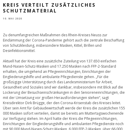
KREIS VERTEILT ZUSÄTZLICHES
SCHUTZMATERIAL
10. MAI 2020
Zu denumfangreichen Maßnahmen des Rhein-Kreises Neuss zur
Eindämmung der Corona-Pandemie gehört auch die zentrale Beschaffung
von Schutzkleidung, insbesondere Masken, Kittel, Brillen und
Desinfektionsmittel.
Aktuell hat der Kreis eine zusätzliche Zuteilung von 137.650 einfachen
Mund-Nasen-Schutz-Masken und 17.250 Masken nach FFP-2-Standard
erhalten, die umgehend an Pflegeeinrichtungen, Einrichtungen der
Eingliederungshilfe und ambulante Pflegedienste gehen. „Für die
großzügige Unterstützung durch das Landesministerium für Arbeit,
Gesundheit und Soziales sind wir dankbar, insbesondere mit Blick auf die
Lockerung der Besuchseinschränkungen in den Senioreneinrichtungen, die
mit der Umsetzung vor großen Herausforderungen stehen“, sagt
Kreisdirektor Dirk Brügge, der den Corona-Krisenstab des Kreises leitet.
Über sein Amt für Gebäudewirtschaft werde der Kreis die zusätzlichen 155
000 Masken sofort verteilen, damit sie bereits am Muttertagswochenende
zur Verfügung stehen. Im April hatte der Kreis die Pflegeeinrichtungen,
Einrichtungen der Eingliederungshilfe und ambulanten Pflegedienste noch
mit 90 000 Mund-Nasen-Schutz-Masken, 6 000 FFP-2-Masken, über 66.000