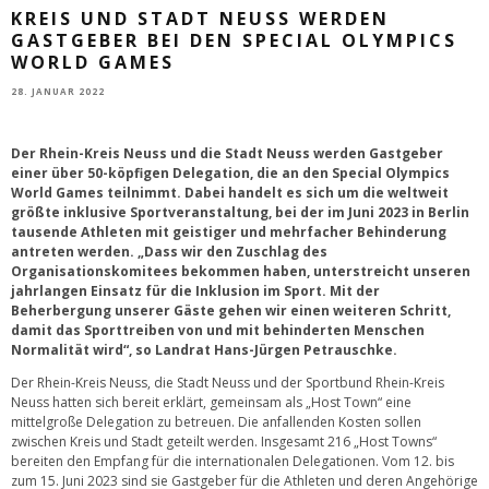
KREIS UND STADT NEUSS WERDEN
GASTGEBER BEI DEN SPECIAL OLYMPICS
WORLD GAMES
28. JANUAR 2022
Der Rhein-Kreis Neuss und die Stadt Neuss werden Gastgeber
einer über 50-köpfigen Delegation, die an den Special Olympics
World Games teilnimmt. Dabei handelt es sich um die weltweit
größte inklusive Sportveranstaltung, bei der im Juni 2023 in Berlin
tausende Athleten mit geistiger und mehrfacher Behinderung
antreten werden. „Dass wir den Zuschlag des
Organisationskomitees bekommen haben, unterstreicht unseren
jahrlangen Einsatz für die Inklusion im Sport. Mit der
Beherbergung unserer Gäste gehen wir einen weiteren Schritt,
damit das Sporttreiben von und mit behinderten Menschen
Normalität wird“, so Landrat Hans-Jürgen Petrauschke.
Der Rhein-Kreis Neuss, die Stadt Neuss und der Sportbund Rhein-Kreis
Neuss hatten sich bereit erklärt, gemeinsam als „Host Town“ eine
mittelgroße Delegation zu betreuen. Die anfallenden Kosten sollen
zwischen Kreis und Stadt geteilt werden. Insgesamt 216 „Host Towns“
bereiten den Empfang für die internationalen Delegationen. Vom 12. bis
zum 15. Juni 2023 sind sie Gastgeber für die Athleten und deren Angehörige