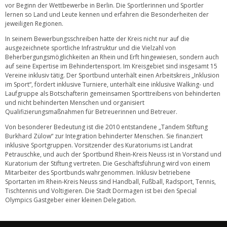
vor Beginn der Wettbewerbe in Berlin. Die Sportlerinnen und Sportler
lernen so Land und Leute kennen und erfahren die Besonderheiten der
jeweiligen Regionen.
In seinem Bewerbungsschreiben hatte der Kreis nicht nur auf die
ausgezeichnete sportliche Infrastruktur und die Vielzahl von
Beherbergungsmöglichkeiten an Rhein und Erft hingewiesen, sondern auch
auf seine Expertise im Behindertensport. Im Kreisgebiet sind insgesamt 15
Vereine inklusiv tätig. Der Sportbund unterhält einen Arbeitskreis „Inklusion
im Sport“, fördert inklusive Turniere, unterhält eine inklusive Walking- und
Laufgruppe als Botschafterin gemeinsamen Sporttreibens von behinderten
und nicht behinderten Menschen und organisiert
Qualifizierungsmaßnahmen für Betreuerinnen und Betreuer.
Von besonderer Bedeutung ist die 2010 entstandene „Tandem Stiftung
Burkhard Zülow“ zur Integration behinderter Menschen. Sie finanziert
inklusive Sportgruppen. Vorsitzender des Kuratoriums ist Landrat
Petrauschke, und auch der Sportbund Rhein-Kreis Neuss ist in Vorstand und
Kuratorium der Stiftung vertreten. Die Geschäftsführung wird von einem
Mitarbeiter des Sportbunds wahrgenommen. Inklusiv betriebene
Sportarten im Rhein-Kreis Neuss sind Handball, Fußball, Radsport, Tennis,
Tischtennis und Voltigieren. Die Stadt Dormagen ist bei den Special
Olympics Gastgeber einer kleinen Delegation.