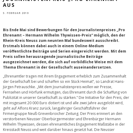
AUS
5. FEBRUAR 2019
Bis Ende Mai sind Bewerbungen für den Journalistenpreises „Pro
Ehrenamt – Hermann Wilhelm Thywissen-Preis“ möglich, den der
Rhein-Kreis Neuss zum neunten Mal bundesweit ausschreibt.
Erstmals können dabei auch in einem Online-Medium
veröffentlichte Beiträge und Serien eingereicht werden. Mit dem
Preis sollen herausragende journalistische Beiträge
ausgezeichnet werden, die sich auf vorbildliche Weise mit dem
Thema Ehrenamt in der Gesellschaft auseinandersetzen.
„Ehrenamtler tragen mit ihrem Engagement erheblich zum Zusammenhalt
der Gesellschaft bei und schaffen so ein Stück Heimat“, so Landrat Hans-
Jürgen Petrauschke. „Mit dem Journalistenpreis wollen wir Presse,
Fernsehen und Hörfunk ermutigen, das Ehrenamt durch die Schaffung von
Publizität in unserer Gesellschaft zu stärken.“ Die Initiative für den Preis, der
mit insgesamt 20 000 Euro dotiert ist und alle zwei Jahre ausgelobt wird,
geht auf Alfons Kranz zurück, langjähriger Geschäftsführer der
Firmengruppe Neuß-Grevenbroicher Zeitung. Der Preis erinnert an den
verstorbenen Neusser Oberbürgermeister und Ehrenbürger Hermann
Wilhelm Thywissen, dessen ehrenamtliches Engagement Maßstäbe in der
Kreisstadt Neuss und weit darüber hinaus gesetzt hat. Die Neusser