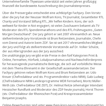
Unternehmerfamilie Thywissen unterstützt seit vielen Jahren großzügig
finanziell die bundesweite Ausschreibung des Journalistenpreises.
Über die Preisvergabe entscheidet eine achtköpfige Fachjury. Den Vorsitz
über die Jury hat der Neusser Wolfram Kons, TV-Journalist, Gesamtleiter RTL
Charity und Vorstand Stiftung RTL „Wir helfen Kindern. Kons, der sich
weltweit für Kinder in Not engagiert, ist vielen Zuschauern bekannt als TV-
Moderator des RTL-Spendenmarathons und des RTL-Frühmagazins „Guten
Morgen Deutschland“. Der Jury gehört er seit 2007 ehrenamtlich an. Neue
stellvertretende Jury-Vorsitzende ist Bruni Reitzenstein, Journalistin, Chefin
vom Dienst und Autorin beim ZDF. Sie ist seit 2017 ehrenamtliches Mitglied
der Jury und folgt als stellvertretende Vorsitzende auf Dr. Volker Schulze,
der aus Altersgründen aus der Jury ausschied.
Die unabhängige Jury vergibt erste Preise in den fünf Kategorien Print &
Online, Fernsehen, Hörfunk, Lokaljournalismus und Nachwuchsförderpreis
für herausragende journalistische Beiträge, die sich auf vorbildliche Weise
mit dem Thema Ehrenamt in der Gesellschaft auseinandersetzen. Der
Fachjury gehören neben Wolfram Kons und Bruni Reitzenstein an: Udo
Kreuer (Chefredakteur und stv. Programmdirektor radio NRW), Gabi Ludwig
(Chefredakteurin NRW-Landesprogramme WDR Fernsehen), Moritz Müller-
Wirth (stv. Chefredakteur DIE ZEIT), Dr. Helmut Reitze (ehemaliger Intendant
Hessischer Rundfunk und Moderator des ZDF-heute journals), Horst Thoren
(stv. Chefredakteur der Rheinischen Post) und Kreispresseamtsleiter
Benjamin Josephs.
Online-Bewerbungen sind unter www.rhein-kreis-neuss.de/proehrenamt bis