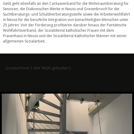
Geld geht ebenfalls an den Caritasverband für die Wohnraumberatung für
Senioren, die Diakonischen Werke in Neuss und Grevenbroich für die
Suchtberatungs- und Schuldnerberatungsstelle sowie die Arbeiterwohlfahrt
in Neuss für die berufliche Integration von benachteiligten Menschen unter
25 Jahren. Von der Förderung profitieren darüber hinaus der Paritätische
Wohlfahrtsverband, der Sozialdienst katholischer Frauen mit dem
Frauenhaus in Neuss und der Sozialdienst Katholischer Männer mit seiner
allgemeinen Sozialarbeit.
[contact-form-7 404 "Nicht gefunden"]