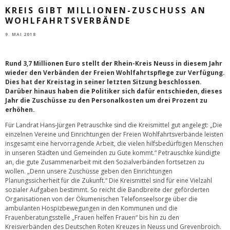
KREIS GIBT MILLIONEN-ZUSCHUSS AN
WOHLFAHRTSVERBÄNDE
9. MAI 2018
Rund 3,7 Millionen Euro stellt der Rhein-Kreis Neuss in diesem Jahr
wieder den Verbänden der Freien Wohlfahrtspflege zur Verfügung.
Dies hat der Kreistag in seiner letzten Sitzung beschlossen.
Darüber hinaus haben die Politiker sich dafür entschieden, dieses
Jahr die Zuschüsse zu den Personalkosten um drei Prozent zu
erhöhen.
Für Landrat Hans-Jürgen Petrauschke sind die Kreismittel gut angelegt: „Die
einzelnen Vereine und Einrichtungen der Freien Wohlfahrtsverbände leisten
insgesamt eine hervorragende Arbeit, die vielen hilfsbedürftigen Menschen
in unseren Städten und Gemeinden zu Gute kommt.“ Petrauschke kündigte
an, die gute Zusammenarbeit mit den Sozialverbänden fortsetzen zu
wollen. „Denn unsere Zuschüsse geben den Einrichtungen
Planungssicherheit für die Zukunft.“ Die Kreismittel sind für eine Vielzahl
sozialer Aufgaben bestimmt. So reicht die Bandbreite der geförderten
Organisationen von der Ökumenischen Telefonseelsorge über die
ambulanten Hospizbewegungen in den Kommunen und die
Frauenberatungsstelle „Frauen helfen Frauen“ bis hin zu den
Kreisverbänden des Deutschen Roten Kreuzes in Neuss und Grevenbroich.