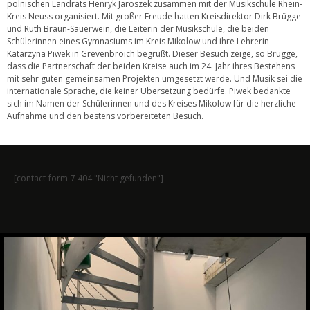
polnischen Landrats Henryk Jaroszek zusammen mit der Musikschule Rhein-
Kreis Neuss organisiert. Mit großer Freude hatten Kreisdirektor Dirk Brügge
und Ruth Braun-Sauerwein, die Leiterin der Musikschule, die beiden
Schülerinnen eines Gymnasiums im Kreis Mikolow und ihre Lehrerin
Katarzyna Piwek in Grevenbroich begrüßt. Dieser Besuch zeige, so Brügge,
dass die Partnerschaft der beiden Kreise auch im 24. Jahr ihres Bestehens
mit sehr guten gemeinsamen Projekten umgesetzt werde. Und Musik sei die
internationale Sprache, die keiner Übersetzung bedürfe. Piwek bedankte
sich im Namen der Schülerinnen und des Kreises Mikolow für die herzliche
Aufnahme und den bestens vorbereiteten Besuch.
[contact-form-7 404 "Nicht gefunden"]