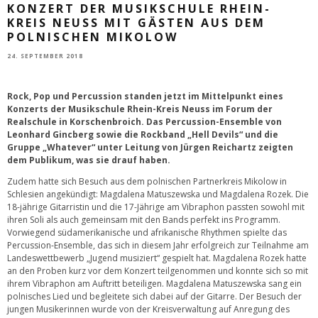
KONZERT DER MUSIKSCHULE RHEIN-
KREIS NEUSS MIT GÄSTEN AUS DEM
POLNISCHEN MIKOLOW
24. SEPTEMBER 2018
Rock, Pop und Percussion standen jetzt im Mittelpunkt eines
Konzerts der Musikschule Rhein-Kreis Neuss im Forum der
Realschule in Korschenbroich. Das Percussion-Ensemble von
Leonhard Gincberg sowie die Rockband „Hell Devils“ und die
Gruppe „Whatever“ unter Leitung von Jürgen Reichartz zeigten
dem Publikum, was sie drauf haben.
Zudem hatte sich Besuch aus dem polnischen Partnerkreis Mikolow in
Schlesien angekündigt: Magdalena Matuszewska und Magdalena Rozek. Die
18-jährige Gitarristin und die 17-Jährige am Vibraphon passten sowohl mit
ihren Soli als auch gemeinsam mit den Bands perfekt ins Programm.
Vorwiegend südamerikanische und afrikanische Rhythmen spielte das
Percussion-Ensemble, das sich in diesem Jahr erfolgreich zur Teilnahme am
Landeswettbewerb „Jugend musiziert“ gespielt hat. Magdalena Rozek hatte
an den Proben kurz vor dem Konzert teilgenommen und konnte sich so mit
ihrem Vibraphon am Auftritt beteiligen. Magdalena Matuszewska sang ein
polnisches Lied und begleitete sich dabei auf der Gitarre. Der Besuch der
jungen Musikerinnen wurde von der Kreisverwaltung auf Anregung des