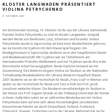
KLOSTER LANGWADEN PRÄSENTIERT
VIOLINA PETRYCHENKO
3. OKTOBER 2021
Am kommenden Sonntag, 10. Oktober ist die aus der Ukraine stammende
Pianistin Violina Petrychenko zu Gast im Kloster Langwaden. Gespielt
werden Werke von Beethoven, Liszt, Schumann und Kosenko. Violina
Petrychenko wurde in Saporoschje als Kind einer Musikerfamilie geboren,
wo sie bereits mit 6 Jahren mit dem Klavierspiel begann. Am
Musikgymnasium in Saporoschje studierte sie in den Hauptfächern Klavier
und Musikwissenschaft. Mit 12 Jahren war sie Teilnehmerin am
Internationalen Prokofiev Wettbewerb und mit 16 Jahren wurde ihre erste
theoretische Arbeit herausgegeben. Beide Diplome bestand sie mit
Auszeichnung. Des Weiteren begann Violina ein Studium an der Nationalen
Tschaikowsky-Musikakademie der Ukraine (Kiew) im Hauptfach Klavier.
2007 studierte sie an der Hochschule für Musik „Franz Liszt“ in Weimar und
später an der Hochschule für Musik und Tanz in Köln bei Prof. Jacob
Leuschner weiterhin Klavier. Die Musikerin vervollständigte ihr Studium in
der Klasse von Prof. Evgueni Sinaiski an der Folkwang Universität der Künste
in Essen. Außerdem nahm sie an zahlreichen Meisterkursen teil. Violina
Petrychenko kann auf eine sehr aktive Konzerttätigkeit zurückblicken.
Konzertreisen führten sie durch Deutschland, Holland, Frankreich,
Österreich, Spanien, Tschechien und in der Ukraine. Mehrmals hat sie für