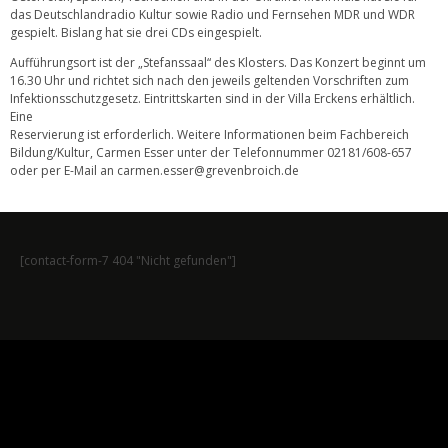
das Deutschlandradio Kultur sowie Radio und Fernsehen MDR und WDR
gespielt. Bislang hat sie drei CDs eingespielt.
Aufführungsort ist der „Stefanssaal“ des Klosters. Das Konzert beginnt um
16.30 Uhr und richtet sich nach den jeweils geltenden Vorschriften zum
Infektionsschutzgesetz. Eintrittskarten sind in der Villa Erckens erhältlich.
Eine
Reservierung ist erforderlich. Weitere Informationen beim Fachbereich
Bildung/Kultur, Carmen Esser unter der Telefonnummer 02181/608-657
oder per E-Mail an carmen.esser@grevenbroich.de
[contact-form-7 404 "Nicht gefunden"]