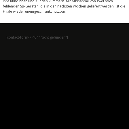
ihre Kundinnen und Kunden kümmern. Mit Ausnahme von zwei noch
fehlenden SB-Geräten, die in den nächsten Wochen geliefert werden, ist die
Filiale wieder uneingeschränkt nutzbar.
[contact-form-7 404 "Nicht gefunden"]