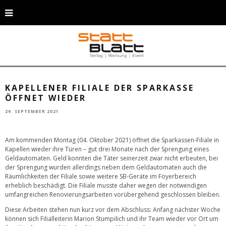
Ab dem kommenden Montag ist die Filiale der Sparkasse Neuss in Kapellen
wieder geöffnet. © Sparkasse Neuss
KAPELLENER FILIALE DER SPARKASSE
ÖFFNET WIEDER
29. SEPTEMBER 2021
Am kommenden Montag (04. Oktober 2021) öffnet die Sparkassen-Filiale in
Kapellen wieder ihre Türen – gut drei Monate nach der Sprengung eines
Geldautomaten. Geld konnten die Täter seinerzeit zwar nicht erbeuten, bei
der Sprengung wurden allerdings neben dem Geldautomaten auch die
Räumlichkeiten der Filiale sowie weitere SB-Geräte im Foyerbereich
erheblich beschädigt. Die Filiale musste daher wegen der notwendigen
umfangreichen Renovierungsarbeiten vorübergehend geschlossen bleiben.
Diese Arbeiten stehen nun kurz vor dem Abschluss: Anfang nächster Woche
können sich Filialleiterin Marion Stumpilich und ihr Team wieder vor Ort um