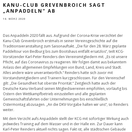
KANU-CLUB GREVENBROICH SAGT
„ANPADDELN“ AB
16. MÄRZ 2020
Das Anpaddeln 2020 fällt aus. Aufgrund der Corona-Krise verzichtet der
Kanu-Club Grevenbroich erstmals in seiner Vereinsgeschichte auf die
Traditionsveranstaltung zum Saisonauftakt. „Die für den 28. März geplante
Paddeltour von Bedburg bis zum Bootshaus entfällt ersatzlos“, teilt KCG-
Vorsitzender Karl-Peter Reinders den Vereinsmitgliedern mit. „Es ist unsere
Pflicht, auf das Coronavirus zu reagieren. Wir folgen damit aus bekanntem
Anlass den allgemeinen Empfehlungen von Bund, Land, Kreis und Stadt.
Alles andere wäre unverantwortlich.“ Reinders hatte sich zuvor mit
Vorstandsmitgliedern und Trainern kurzgeschlossen. Für den Vereinschef
gilt: „Die Gesundheit hat oberste Priorität.“ Zeitgleich hatte auch der
Deutsche Kanu-Verband seinen Mitgliedsvereinen empfohlen, vorläufig bis
Ostern den Wettkampfbetrieb einzustellen und alle geplanten
Gemeinschaftsfahrten oder Unternehmungen bis einschließlich
Ostermontag abzusagen. „An die DKV-Vorgabe halten wir uns“, so Reinders
weiter.
Mit dem Verzicht aufs Anpaddeln stellt der KCG mit sofortiger Wirkung auch
jedwedes Training auf dem Wasser und in der Halle ein. Zur Dauer kann
Karl-Peter Reinders aktuell nichts sagen. Fakt ist, alle städtischen Gebäude