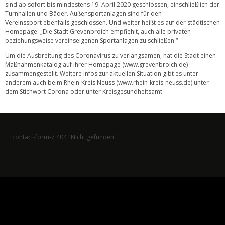
sind ab sofort bis mindestens 19. April 2020 geschlossen, einschließlich der
Turnhallen und Bäder. Außensportanlagen sind für den
Vereinssport ebenfalls geschlossen. Und weiter heißt es auf der städtischen
Homepage: „Die Stadt Grevenbroich empfiehlt, auch alle privaten
beziehungsweise vereinseigenen Sportanlagen zu schließen.“
Um die Ausbreitung des Coronavirus zu verlangsamen, hat die Stadt einen
Maßnahmenkatalog auf ihrer Homepage (www.grevenbroich.de)
zusammengestellt. Weitere Infos zur aktuellen Situation gibt es unter
anderem auch beim Rhein-Kreis Neuss (www.rhein-kreis-neuss.de) unter
dem Stichwort Corona oder unter Kreisgesundheitsamt.
[contact-form-7 404 "Nicht gefunden"]