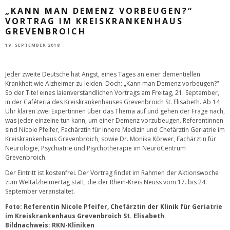
„KANN MAN DEMENZ VORBEUGEN?“
VORTRAG IM KREISKRANKENHAUS
GREVENBROICH
19. SEPTEMBER 2018
Jeder zweite Deutsche hat Angst, eines Tages an einer dementiellen
Krankheit wie Alzheimer zu leiden. Doch: „Kann man Demenz vorbeugen?“
So der Titel eines laienverständlichen Vortrags am Freitag, 21. September,
in der Caféteria des Kreiskrankenhauses Grevenbroich St. Elisabeth. Ab 14
Uhr klären zwei Expertinnen über das Thema auf und gehen der Frage nach,
was jeder einzelne tun kann, um einer Demenz vorzubeugen. Referentinnen
sind Nicole Pfeifer, Fachärztin für Innere Medizin und Chefärztin Geriatrie im
Kreiskrankenhaus Grevenbroich, sowie Dr. Monika Körwer, Fachärztin für
Neurologie, Psychiatrie und Psychotherapie im NeuroCentrum
Grevenbroich.
Der Eintritt ist kostenfrei. Der Vortrag findet im Rahmen der Aktionswoche
zum Weltalzheimertag statt, die der Rhein-Kreis Neuss vom 17. bis 24.
September veranstaltet.
Foto: Referentin Nicole Pfeifer, Chefärztin der Klinik für Geriatrie
im Kreiskrankenhaus Grevenbroich St. Elisabeth
Bildnachweis: RKN-Kliniken