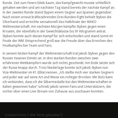
Runde. Zeit zum Feiern blieb kaum, das Kampfgewicht musste schließlich
gehalten werden und am nächsten Tag stand bereits der nächste Kampf an.
In der zweiten Runde stand Stypen einem Gegner aus Spanien gegenüber.
Nach einem erneut kräftezehrenden Drei-Runden-Fight behielt Styben die
Oberhand und erreichte sensationell das Halbfinale der WAKO
Weltmeisterschaft. Am nächsten Morgen kämpfte Styben gegen einen
Kroaten, der ebenfalls in der Gewichtsklasse bis 91 Kilogramm antrat.
Styben konnte auch diesen Kampf für sich entscheiden und stand somit im
Finale der WM. Entsprechend groß war die Freude über das Erreichen des
Finalkampfes bei Team und Fans.
In seinem letzten Kampf der Weltmeisterschaft trat Jakob Styben gegen den
Russen Vasenev Dimitri an. In drei starken Runden zwischen zwei
erfahrenen Wettkämpfern wurde sich nichts geschenkt. Am Ende setzte sich
der Russe knapp durch. Trotz Niederlage konnte sich Jakob Styben nun
Vize-Weltmeister im K1 (Elite) nennen. „Ich stellte mich vier starken Gegnern
und jeder war auf seine Art und Weise ein richtiger Brocken. Mit Stolz kann
ich verkünden, dass ich die Silbermedaille bei den Weltmeisterschaften in
Italien gewonnen habe“ schrieb Jakob seinen Fans und Unterstützern, die
vorher über einen Live-Stream von Zuhause aus zuschauen konnten.
[contact-form-7 404 "Nicht gefunden"]