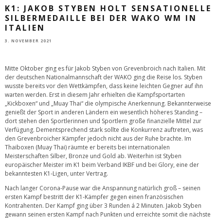
K1: JAKOB STYBEN HOLT SENSATIONELLE
SILBERMEDAILLE BEI DER WAKO WM IN
ITALIEN
3. NOVEMBER 2021
Mitte Oktober ging es für Jakob Styben von Grevenbroich nach Italien. Mit
der deutschen Nationalmannschaft der WAKO ging die Reise los. Styben
wusste bereits vor den Wettkämpfen, dass keine leichten Gegner auf ihn
warten werden. Erst in diesem Jahr erhielten die Kampfsportarten
„Kickboxen“ und „Muay Thai“ die olympische Anerkennung. Bekannterweise
genießt der Sport in anderen Ländern ein wesentlich höheres Standing –
dort stehen den Sportlerinnen und Sportlern große finanzielle Mittel zur
Verfügung. Dementsprechend stark sollte die Konkurrenz auftreten, was
den Grevenbroicher Kämpfer jedoch nicht aus der Ruhe brachte. Im
Thaiboxen (Muay Thai) räumte er bereits bei internationalen
Meisterschaften Silber, Bronze und Gold ab. Weiterhin ist Styben
europäischer Meister im K1 beim Verband IKBF und bei Glory, eine der
bekanntesten K1-Ligen, unter Vertrag.
Nach langer Corona-Pause war die Anspannung natürlich groß – seinen
ersten Kampf bestritt der K1-Kämpfer gegen einen französischen
Kontrahenten. Der Kampf ging über 3 Runden á 2 Minuten. Jakob Styben
gewann seinen ersten Kampf nach Punkten und erreichte somit die nächste