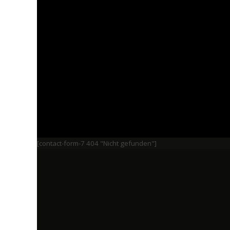
[contact-form-7 404 "Nicht gefunden"]