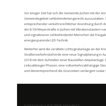
Vor einiger Zeit hat sich die Gemeinde Jüchen mit der 
Gemeindegebiet sehbehindertengerecht auszustatten.
entsprechender verkehrsrechtlicher Anordnung durch d
der B 59/Weyerstraße in Jüchen mit Vibrationstastern na
und signalisieren sehbehinderten Menschen die Freigabe
energiesparende LED-Technik.
Weiterhin wird die veraltete Lichtsignalanlage an der Kr
Straßenverkehrsbehörde eine neue Signalplanung in Auft
2018 mit dem Aufstellen einer Baustellen-Ampelanlage. 
Linksabbieger-Phasen, eine vollverkehrsabhängige Ste
und dementsprechend die Grünzeiten verlängert sowie
[contact-form-7 404 "Nicht gefunden"]