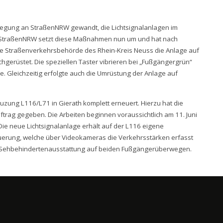
Anregung an StraßenNRW gewandt, die Lichtsignalanlagen im
 StraßenNRW setzt diese Maßnahmen nun um und hat nach
ie Straßenverkehrsbehörde des Rhein-Kreis Neuss die Anlage auf
chgerüstet. Die speziellen Taster vibrieren bei „Fußgängergrün“
. Gleichzeitig erfolgte auch die Umrüstung der Anlage auf
euzung L116/L71 in Gierath komplett erneuert. Hierzu hat die
rag gegeben. Die Arbeiten beginnen voraussichtlich am 11. Juni
Die neue Lichtsignalanlage erhält auf der L116 eigene
uerung, welche über Videokameras die Verkehrsstärken erfasst
 Sehbehindertenausstattung auf beiden Fußgängerüberwegen.