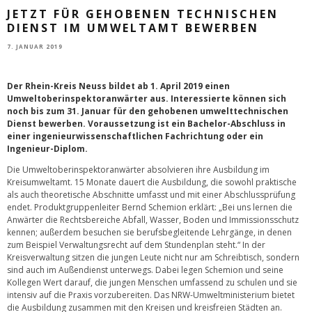
JETZT FÜR GEHOBENEN TECHNISCHEN
DIENST IM UMWELTAMT BEWERBEN
7. JANUAR 2019
Der Rhein-Kreis Neuss bildet ab 1. April 2019 einen
Umweltoberinspektoranwärter aus. Interessierte können sich
noch bis zum 31. Januar für den gehobenen umwelttechnischen
Dienst bewerben. Voraussetzung ist ein Bachelor-Abschluss in
einer ingenieurwissenschaftlichen Fachrichtung oder ein
Ingenieur-Diplom.
Die Umweltoberinspektoranwärter absolvieren ihre Ausbildung im
Kreisumweltamt. 15 Monate dauert die Ausbildung, die sowohl praktische
als auch theoretische Abschnitte umfasst und mit einer Abschlussprüfung
endet. Produktgruppenleiter Bernd Schemion erklärt: „Bei uns lernen die
Anwärter die Rechtsbereiche Abfall, Wasser, Boden und Immissionsschutz
kennen; außerdem besuchen sie berufsbegleitende Lehrgänge, in denen
zum Beispiel Verwaltungsrecht auf dem Stundenplan steht.“ In der
Kreisverwaltung sitzen die jungen Leute nicht nur am Schreibtisch, sondern
sind auch im Außendienst unterwegs. Dabei legen Schemion und seine
Kollegen Wert darauf, die jungen Menschen umfassend zu schulen und sie
intensiv auf die Praxis vorzubereiten. Das NRW-Umweltministerium bietet
die Ausbildung zusammen mit den Kreisen und kreisfreien Städten an.