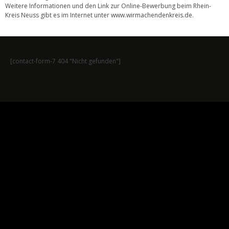
Weitere Informationen und den Link zur Online-Bewerbung beim Rhein-
Kreis Neuss gibt es im Internet unter
www.wirmachendenkreis.de
.
[contact-form-7 404 "Nicht gefunden"]