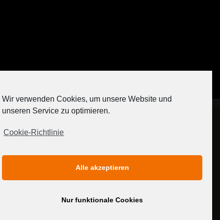
Auf Instagram folgen
Wir verwenden Cookies, um unsere Website und
[contact-form-7 404 "Nicht gefunden"]
unseren Service zu optimieren.
Cookie-Richtlinie
IMPRESSUM
DATENSCHUTZERKLÄRUNG
Alle akzeptieren
MEDIADATEN
Nur funktionale Cookies