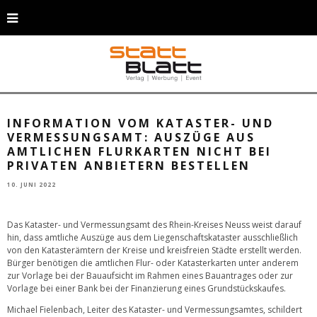
Amtliche Auszüge aus dem Liegenschaftsregister werden nur von den
Katasterämtern erstellt. © GettyImages_petervician_491083976
INFORMATION VOM KATASTER- UND
VERMESSUNGSAMT: AUSZÜGE AUS
AMTLICHEN FLURKARTEN NICHT BEI
PRIVATEN ANBIETERN BESTELLEN
10. JUNI 2022
Das Kataster- und Vermessungsamt des Rhein-Kreises Neuss weist darauf
hin, dass amtliche Auszüge aus dem Liegenschaftskataster ausschließlich
von den Katasterämtern der Kreise und kreisfreien Städte erstellt werden.
Bürger benötigen die amtlichen Flur- oder Katasterkarten unter anderem
zur Vorlage bei der Bauaufsicht im Rahmen eines Bauantrages oder zur
Vorlage bei einer Bank bei der Finanzierung eines Grundstückskaufes.
Michael Fielenbach, Leiter des Kataster- und Vermessungsamtes, schildert