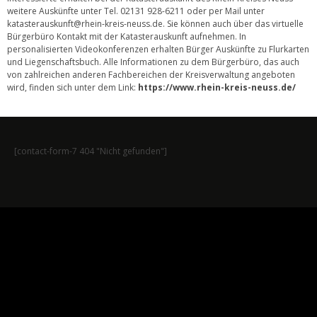
weitere Auskünfte unter Tel. 02131 928-6211 oder per Mail unter
katasterauskunft@rhein-kreis-neuss.de. Sie können auch über das virtuelle
Bürgerbüro Kontakt mit der Katasterauskunft aufnehmen. In
personalisierten Videokonferenzen erhalten Bürger Auskünfte zu Flurkarten
und Liegenschaftsbuch. Alle Informationen zu dem Bürgerbüro, das auch
von zahlreichen anderen Fachbereichen der Kreisverwaltung angeboten
wird, finden sich unter dem Link:
https://www.rhein-kreis-neuss.de/
[contact-form-7 404 "Nicht gefunden"]