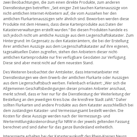
zwei Beobachtungen, die zum einen direkte Produkte, zum anderen
Dienstleistungen betreffen: „Seit einiger Zeit tauchen Kartenauszüge von
nicht-amtlichen Internet-Anbietern auf, die vom Aussehen her den
amtlichen Flurkartenauszügen sehr ähnlich sind. Beworben werden diese
Produkte mit dem Hinweis, dass diese Kartenprodukte aus Daten der
Katasterverwaltungen erstellt wurden.“ Bei diesen Produkten handele es
sich jedoch nicht um amtliche Auszüge aus dem Liegenschaftskataster. Zum
Hintergrund: Im Gegensatz zu den Katasterämtern, die bei der Erstellung
ihrer amtlichen Auszüge aus dem Liegenschaftskataster auf ihre eigenen,
tagesaktuellen Daten zugreifen, stehen den Anbietern dieser nicht-
amtlichen Kartenprodukte nur frei verfügbare Geodaten zur Verfügung.
Diese sind aber meist nicht auf dem neuesten Stand.
Des Weiteren beobachtet der Amtsleiter, dass Internetanbieter mit
Dienstleistungen wie dem Erwerb der amtlichen Flurkarte oder Auszügen
aus dem Liegenschaftsbuch werben. Fielenbach erläutert: „Wer sich die
Allgemeinen Geschäftsbedingungen dieser privaten Anbieter anschaut,
merkt schnell, dass er hier nur für die Dienstleistung der Weiterleitung der
Bestellung an den jeweiligen Kreis bzw. die kreisfreie Stadt zahlt.“ Daher
sollten Flurkarten und andere Produkte aus dem Kataster ausschließlich bei
dem zuständigen Kataster- und Vermessungsamt bestellt werden. Die
Kosten für diese Auszüge werden nach der Vermessungs- und
Wertermittlungskostenordnung für NRW in der jeweils geltenden Fassung
berechnet und sind daher für das ganze Bundesland einheitlich.
Interessierte erhalten bei der Katasterauskunft des Rhein-Kreises Neuss