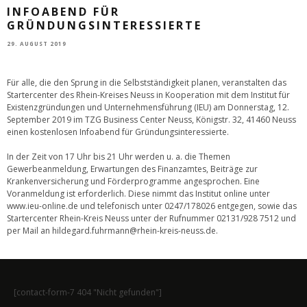
INFOABEND FÜR
GRÜNDUNGSINTERESSIERTE
29. AUGUST 2019
Für alle, die den Sprung in die Selbstständigkeit planen, veranstalten das
Startercenter des Rhein-Kreises Neuss in Kooperation mit dem Institut für
Existenzgründungen und Unternehmensführung (IEU) am Donnerstag, 12.
September 2019 im TZG Business Center Neuss, Königstr. 32, 41460 Neuss
einen kostenlosen Infoabend für Gründungsinteressierte.
In der Zeit von 17 Uhr bis 21 Uhr werden u. a. die Themen
Gewerbeanmeldung, Erwartungen des Finanzamtes, Beiträge zur
Krankenversicherung und Förderprogramme angesprochen. Eine
Voranmeldung ist erforderlich. Diese nimmt das Institut online unter
www.ieu-online.de und telefonisch unter 0247/178026 entgegen, sowie das
Startercenter Rhein-Kreis Neuss unter der Rufnummer 02131/928 7512 und
per Mail an hildegard.fuhrmann@rhein-kreis-neuss.de.
[contact-form-7 404 "Nicht gefunden"]