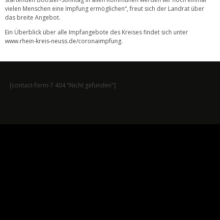
vielen Menschen eine Impfung ermöglichen“, freut sich der Landrat über
das breite Angebot.
Ein Überblick über alle Impfangebote des Kreises findet sich unter
www.rhein-kreis-neuss.de/coronaimpfung
.
[contact-form-7 404 "Nicht gefunden"]