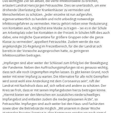
Das wichtigste Ziel sei aktuell, die vierte Infektionswelle zu brechen,
erläutert Landrat Hans Jürgen Petrauschke. Dies sei unerlässlich, um eine
drohende Überlastung der Krankenhäuser zu vermeiden und
Menschenleben zu schützen. „Jeder einzelne ist nun aufgerufen,
eigenverantwortlich zu handeln und nicht unbedingt notwendige
Infektionsgefahren zu vermeiden. Hierzu gehört neben einer Reduzierung
von Kontakten auch, möglichst eine Maske zu tragen – sei es in der Schule
am Arbeitsplatz oder bei Kontakten in der Freizeit. In Schulen hilft dies auch
dabei, eine mögliche Quarantäne für größere Gruppen oder die ganze
Klasse zu vermeiden“, appelliert Petrauschke. Zudem werde die nun
angekündigte 2G-Regelung im Freizeitbereich, für die der Landrat sich
bereits in der Vorwoche ausgesprochen hatte, zu geringeren
Infektionszahlen beitragen.
„Impfungen sind aber weiter der Schlüssel zum Erfolg bei der Bewältigung
der Pandemie. Neben den Auffrischungsimpfungen ist es genauso wichtig,
dass sich alle noch Ungeimpften impfen lassen. Es gibt keinen Grund, noch
weiter mit einer Impfung zu warten. Die Alternative für alle nicht Geimpften
wird sonst wohl eine Ansteckung mit dem Coronavirus sein“, ruft der
Landrat mit Nachdruck dazu auf, sich selbst und andere zu schützen. Der
Kreis sei froh, dass er mit seinen Impfangeboten hierzu beitragen könne.
„Hiermit bieten wir den Menschen ein zusätzliches niederschwelliges
Impfangebot und entlasten zudem die niedergelassenen Ärzte“, so
Petrauschke. Impfungen sind auch weiter bei den Haus- und Fachärzten
sowie über die Betriebsärzte möglich. „Mit unserem in dieser Woche
startenden Booster-Sonntag in allen Kommunen werden wir noch einmal