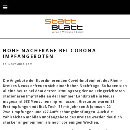
Landrat Hans-Jürgen Petrauschke freut sich über die hohe Nachfrage bei
den Impfangeboten und appelliert, Infektionsgefahren zu vermeiden. (Foto:
A. Baum/Rhein-Kreis Neuss)
HOHE NACHFRAGE BEI CORONA-
IMPFANGEBOTEN
18. NOVEMBER 2021
Die Angebote der Koordinierenden Covid-Impfeinheit des Rhein-
Kreises Neuss erfreuen sich einer hohen Nachfrage. So haben sich
alleine heute bei dem ersten Öffnungstag der neu eingerichteten
stationären Impfstelle an der Hammer Landstraße in Neuss
insgesamt 588 Menschen impfen lassen. Hierunter waren 31
Erstimpfungen mit BioNTech, 58 mit Johnson & Johnson, 22
Zweitimpfungen und 477 Auffrischungsimpfungen. Auch die
zahlreichen mobilen Impfangebote des Kreises werden deutlich
stärker angenommen, als noch vor einigen Wochen.