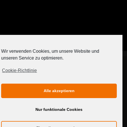
Auf Instagram folgen
Wir verwenden Cookies, um unsere Website und
[contact-form-7 404 "Nicht gefunden"]
unseren Service zu optimieren.
Cookie-Richtlinie
IMPRESSUM
DATENSCHUTZERKLÄRUNG
Alle akzeptieren
MEDIADATEN
Nur funktionale Cookies