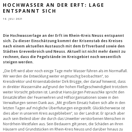
HOCHWASSER AN DER ERFT: LAGE
ENTSPANNT SICH
16. JULI 2021
Die Hochwasserlage an der Erft im Rhein-Kreis Neuss entspannt
sich. Zu dieser Einschätzung kommt der Krisenstab des Kreises
nach einem aktuellen Austausch mit dem Erftverband sowie den
Städten Grevenbroich und Neuss. Aktuell ist nicht mehr damit zu
rechnen, dass die Pegelstände im Kreisgebiet noch wesentlich
steigen werden.
„Die Erft wird aber noch einige Tage mehr Wasser führen als im Normalfall.
Wir werden die Entwicklung weiter engmaschig beobachten“, so
Kreisdirektor und Krisenstabsleiter Dirk Brügge, der darauf hinweist, dass
in direkter Wassernähe aufgrund der hohen Fließgeschwindigkeit trotzdem
weiter Vorsicht geboten ist. Landrat Hans-Jürgen Petrauschke spricht den
Einsatzkräften der Feuerwehren und Hilfsorganisationen sowie in den
Verwaltungen seinen Dank aus. „Mit großem Einsatz haben sich alle in den
letzten Tagen auf mögliche Überflutungen eingestellt. Glücklicherweise ist
dies aber in unserem Kreis ausgeblieben“, so der Landrat. Er sprach aber
auch sein Beileid über die durch das Unwetter verstorbenen Menschen in
Nordrhein-Westfalen aus. Sein Bedauern gilt jenen, die Schäden an ihren
Häusern und Grundstücken im Rhein-Kreis Neuss und darüber hinaus zu