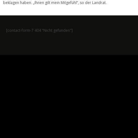
beklagen haben. „Ihnen gilt mein Mitgefühl“, so der Landrat.
[contact-form-7 404 "Nicht gefunden"]