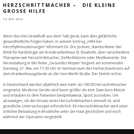
HERZSCHRITTMACHER – DIE KLEINE
GROSSE HILFE
14. MAI 2019
Wenn das Herz krankhaft aus dem Takt gerät, kann dies gefährliche
gesundheitliche Folgen haben. In seinem Vortrag „Hilfe bei
Herzrhythmusstörungen“ informiert Dr. Eric Jochum, Standortleiter der
Klinik für Kardiologie am Kreiskrankenhaus St. Elisabeth, über verschiedene
Therapien wie Herzschrittmacher, Defibrillatoren oder Medikamente. Die
Veranstaltung in der Reihe „Gesundes Wissen“ beginnt am kommenden
Dienstag, 21. Mai, um 17.30 Uhr im Seminarraum des Facharztzentrums auf
dem Krankenhausgelände an der Von-Werth-Straße. Der Eintritt ist frei.
In Deutschland werden alljährlich weit mehr als 100.00 Herzschrittmacher
eingesetzt. Moderne Geräte sind kaum größer als eine Zwei-Euro-Münze
und erlauben es dem Patienten beispielsweise, Sport zu treiben. Um
abzuwägen, ob der Einsatz eines Herzschrittmachers sinnvoll ist, sind
gründliche Untersuchungen erforderlich. Ein Herzschrittmacher wird unter
örtlicher Betäubung in Brusthöhe unter die Haut geschoben und noch
während der Operation eingestellt.