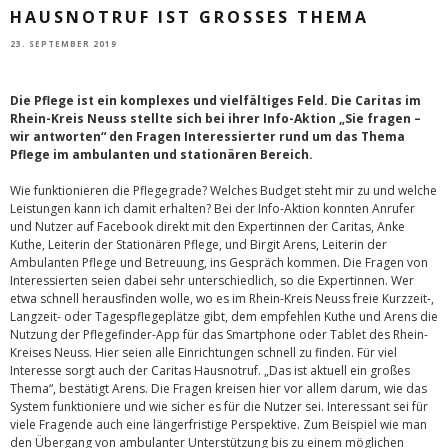
HAUSNOTRUF IST GROSSES THEMA
23. SEPTEMBER 2019
Die Pflege ist ein komplexes und vielfältiges Feld. Die Caritas im
Rhein-Kreis Neuss stellte sich bei ihrer Info-Aktion „Sie fragen –
wir antworten“ den Fragen Interessierter rund um das Thema
Pflege im ambulanten und stationären Bereich.
Wie funktionieren die Pflegegrade? Welches Budget steht mir zu und welche
Leistungen kann ich damit erhalten? Bei der Info-Aktion konnten Anrufer
und Nutzer auf Facebook direkt mit den Expertinnen der Caritas, Anke
Kuthe, Leiterin der Stationären Pflege, und Birgit Arens, Leiterin der
Ambulanten Pflege und Betreuung, ins Gespräch kommen. Die Fragen von
Interessierten seien dabei sehr unterschiedlich, so die Expertinnen. Wer
etwa schnell herausfinden wolle, wo es im Rhein-Kreis Neuss freie Kurzzeit-,
Langzeit- oder Tagespflegeplätze gibt, dem empfehlen Kuthe und Arens die
Nutzung der Pflegefinder-App für das Smartphone oder Tablet des Rhein-
Kreises Neuss. Hier seien alle Einrichtungen schnell zu finden. Für viel
Interesse sorgt auch der Caritas Hausnotruf. „Das ist aktuell ein großes
Thema“, bestätigt Arens. Die Fragen kreisen hier vor allem darum, wie das
System funktioniere und wie sicher es für die Nutzer sei. Interessant sei für
viele Fragende auch eine längerfristige Perspektive. Zum Beispiel wie man
den Übergang von ambulanter Unterstützung bis zu einem möglichen