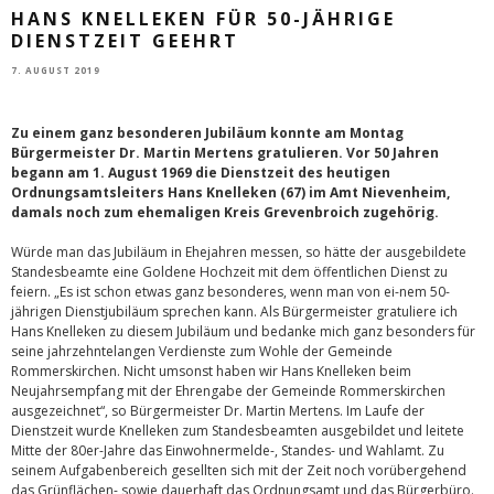
HANS KNELLEKEN FÜR 50-JÄHRIGE
DIENSTZEIT GEEHRT
7. AUGUST 2019
Zu einem ganz besonderen Jubiläum konnte am Montag
Bürgermeister Dr. Martin Mertens gratulieren. Vor 50 Jahren
begann am 1. August 1969 die Dienstzeit des heutigen
Ordnungsamtsleiters Hans Knelleken (67) im Amt Nievenheim,
damals noch zum ehemaligen Kreis Grevenbroich zugehörig.
Würde man das Jubiläum in Ehejahren messen, so hätte der ausgebildete
Standesbeamte eine Goldene Hochzeit mit dem öffentlichen Dienst zu
feiern. „Es ist schon etwas ganz besonderes, wenn man von ei-nem 50-
jährigen Dienstjubiläum sprechen kann. Als Bürgermeister gratuliere ich
Hans Knelleken zu diesem Jubiläum und bedanke mich ganz besonders für
seine jahrzehntelangen Verdienste zum Wohle der Gemeinde
Rommerskirchen. Nicht umsonst haben wir Hans Knelleken beim
Neujahrsempfang mit der Ehrengabe der Gemeinde Rommerskirchen
ausgezeichnet“, so Bürgermeister Dr. Martin Mertens. Im Laufe der
Dienstzeit wurde Knelleken zum Standesbeamten ausgebildet und leitete
Mitte der 80er-Jahre das Einwohnermelde-, Standes- und Wahlamt. Zu
seinem Aufgabenbereich gesellten sich mit der Zeit noch vorübergehend
das Grünflächen- sowie dauerhaft das Ordnungsamt und das Bürgerbüro.