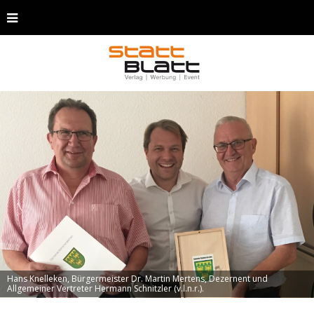
Hans Knelleken, Bürgermeister Dr. Martin Mertens, Dezernent und
Allgemeiner Vertreter Hermann Schnitzler (v.l.n.r.).