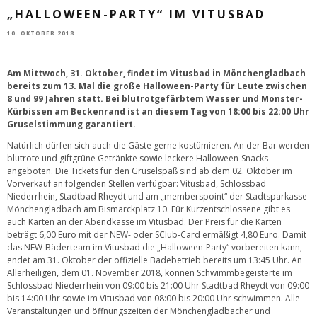
„HALLOWEEN-PARTY“ IM VITUSBAD
10. OKTOBER 2018
Am Mittwoch, 31. Oktober, findet im Vitusbad in Mönchengladbach
bereits zum 13. Mal die große Halloween-Party für Leute zwischen
8 und 99 Jahren statt. Bei blutrotgefärbtem Wasser und Monster-
Kürbissen am Beckenrand ist an diesem Tag von 18:00 bis 22:00 Uhr
Gruselstimmung garantiert.
Natürlich dürfen sich auch die Gäste gerne kostümieren. An der Bar werden
blutrote und giftgrüne Getränkte sowie leckere Halloween-Snacks
angeboten. Die Tickets für den Gruselspaß sind ab dem 02. Oktober im
Vorverkauf an folgenden Stellen verfügbar: Vitusbad, Schlossbad
Niederrhein, Stadtbad Rheydt und am „memberspoint“ der Stadtsparkasse
Mönchengladbach am Bismarckplatz 10. Für Kurzentschlossene gibt es
auch Karten an der Abendkasse im Vitusbad. Der Preis für die Karten
beträgt 6,00 Euro mit der NEW- oder SClub-Card ermäßigt 4,80 Euro. Damit
das NEW-Bäderteam im Vitusbad die „Halloween-Party“ vorbereiten kann,
endet am 31. Oktober der offizielle Badebetrieb bereits um 13:45 Uhr. An
Allerheiligen, dem 01. November 2018, können Schwimmbegeisterte im
Schlossbad Niederrhein von 09:00 bis 21:00 Uhr Stadtbad Rheydt von 09:00
bis 14:00 Uhr sowie im Vitusbad von 08:00 bis 20:00 Uhr schwimmen. Alle
Veranstaltungen und öffnungszeiten der Mönchengladbacher und