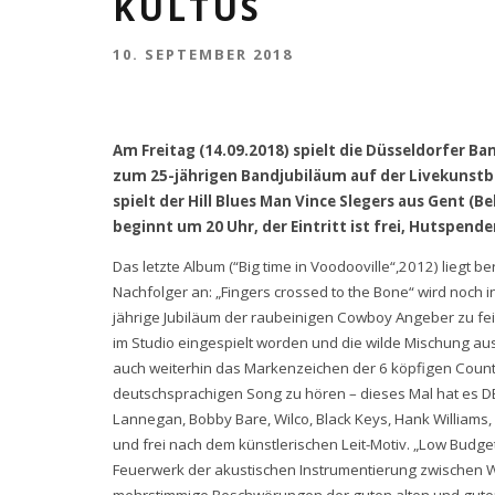
KULTUS
10. SEPTEMBER 2018
Am Freitag (14.09.2018) spielt die Düsseldorfer B
zum 25-jährigen Bandjubiläum auf der Livekunst
spielt der Hill Blues Man Vince Slegers aus Gent (B
beginnt um 20 Uhr, der Eintritt ist frei, Hutspend
Das letzte Album (“Big time in Voodooville“,2012) liegt ber
Nachfolger an: „Fingers crossed to the Bone“ wird noch 
jährige Jubiläum der raubeinigen Cowboy Angeber zu fei
im Studio eingespielt worden und die wilde Mischung a
auch weiterhin das Markenzeichen der 6 köpfigen Country
deutschsprachigen Song zu hören – dieses Mal hat es DE
Lannegan, Bobby Bare, Wilco, Black Keys, Hank Williams
und frei nach dem künstlerischen Leit-Motiv. „Low Budge
Feuerwerk der akustischen Instrumentierung zwischen Wa
mehrstimmige Beschwörungen der guten alten und gute