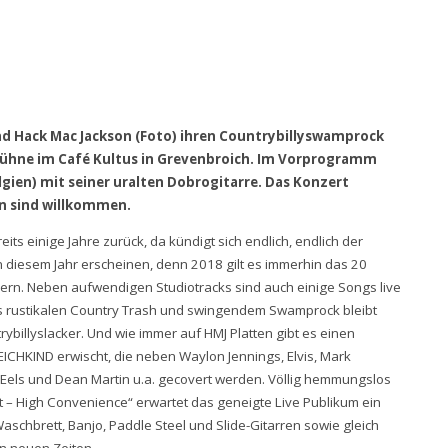
and Hack Mac Jackson (Foto) ihren Countrybillyswamprock
bühne im Café Kultus in Grevenbroich. Im Vorprogramm
elgien) mit seiner uralten Dobrogitarre. Das Konzert
en sind willkommen.
eits einige Jahre zurück, da kündigt sich endlich, endlich der
in diesem Jahr erscheinen, denn 2018 gilt es immerhin das 20
ern. Neben aufwendigen Studiotracks sind auch einige Songs live
us rustikalen Country Trash und swingendem Swamprock bleibt
billyslacker. Und wie immer auf HMJ Platten gibt es einen
ICHKIND erwischt, die neben Waylon Jennings, Elvis, Mark
, Eels und Dean Martin u.a. gecovert werden. Völlig hemmungslos
t – High Convenience“ erwartet das geneigte Live Publikum ein
schbrett, Banjo, Paddle Steel und Slide-Gitarren sowie gleich
n neuen Zeiten.