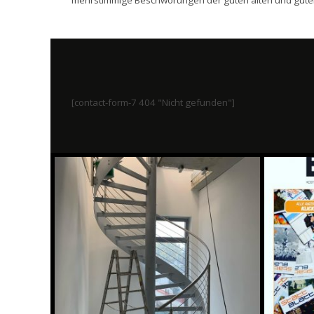
[contact-form-7 404 "Nicht gefunden"]