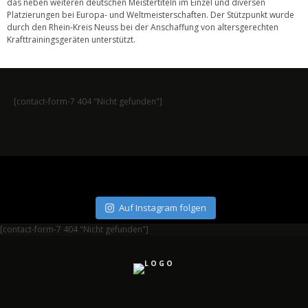
das neben weiteren deutschen Meistertiteln im Einzel und diversen
Platzierungen bei Europa- und Weltmeisterschaften. Der Stützpunkt wurde
durch den Rhein-Kreis Neuss bei der Anschaffung von altersgerechten
Krafttrainingsgeräten unterstützt.
[contact-form-7 404 "Nicht gefunden"]
Auf Instagram folgen
[contact-form-7 404 "Nicht gefunden"]