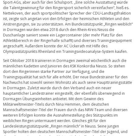
Sport-AGs, aber auch für den Schulsport. „Eine solche Ausstattung würde
die Talentgewinnung für den Ringersport sicherlich vereinfachen“, hieß es.
Nettekoven, der auch sportpolitischer Sprecher der CDU-Landtagsfraktion
ist, zeigte sich angetan von den Erfolgen der heimischen Athleten und den
Anstrengungen, sie zu unterstützen. Am Bundesstützpunkt „Ringen weiblich“
in Dormagen wurden etwa 2018 durch den Rhein-Kreis Neuss die
Duschanlage saniert sowie ein Lagercontainer (der mehr Platz für den
Athletikbereich in der Ringerhalle schafft) und diverses Trainingsequipment
angeschafft. Außerdem konnte der AC Ückerath mit Hilfe des
Olympiastützpunkts Rheinland ein Trainingsvideoanalyse-System kaufen.
Seit Oktober 2018 trainieren in Dormagen zweimal wöchentlich auch die
männlichen Kadetten und Junioren des KSK Konkordia Neuss. So stehen
dort den Ringerinnen starke Partner zur Verfügung, und die
Trainingsqualität hat sich für alle erhöht. Der neue Bundestrainer für den
Nachwuchs hat sowohl seinen Wohnsitz als auch seine Haupttrainingsstätte
in Dormagen. Zuletzt wurde durch den Verband auch ein neuer
hauptamtlicher Landestrainer eingestellt, der ebenfalls überwiegend in
Dormagen Übungseinheiten anbietet. Mit dem Gewinn des
Militärweltmeister-Titels durch Nina Hemmen, dem deutschen
Mannschaftsmeister-Titel der Frauen durch das NRW-Team und diversen
weiteren Erfolgen konnte die Ausnahmestellung des Stützpunkts im
weiblichen Ringen untermauert werden. Gleiches gilt für den
Landesleistungsstützpunkt „Ringen männlich“ in Neuss. Seine jungen
Sportler holten den deutschen Mannschaftsmeister-Titel der Jugend, und