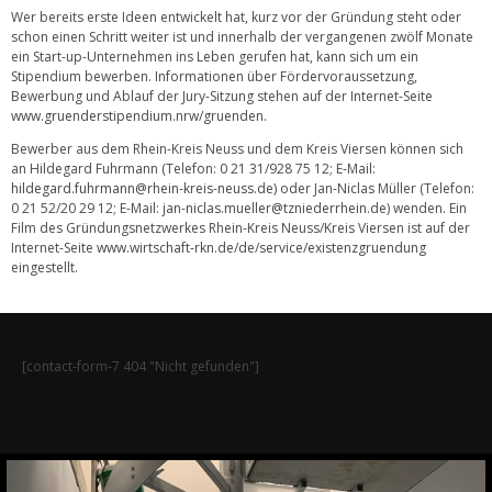
Wer bereits erste Ideen entwickelt hat, kurz vor der Gründung steht oder
schon einen Schritt weiter ist und innerhalb der vergangenen zwölf Monate
ein Start-up-Unternehmen ins Leben gerufen hat, kann sich um ein
Stipendium bewerben. Informationen über Fördervoraussetzung,
Bewerbung und Ablauf der Jury-Sitzung stehen auf der Internet-Seite
www.gruenderstipendium.nrw/gruenden
.
Bewerber aus dem Rhein-Kreis Neuss und dem Kreis Viersen können sich
an Hildegard Fuhrmann (Telefon: 0 21 31/928 75 12; E-Mail:
hildegard.fuhrmann@rhein-kreis-neuss.de
) oder Jan-Niclas Müller (Telefon:
0 21 52/20 29 12; E-Mail:
jan-niclas.mueller@tzniederrhein.de
) wenden. Ein
Film des Gründungsnetzwerkes Rhein-Kreis Neuss/Kreis Viersen ist auf der
Internet-Seite
www.wirtschaft-rkn.de/de/service/existenzgruendung
eingestellt.
[contact-form-7 404 "Nicht gefunden"]