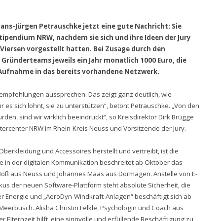
ns-Jürgen Petrauschke jetzt eine gute Nachricht: Sie
ipendium NRW, nachdem sie sich und ihre Ideen der Jury
iersen vorgestellt hatten. Bei Zusage durch den
d Gründerteams jeweils ein Jahr monatlich 1000 Euro, die
 Aufnahme in das bereits vorhandene Netzwerk.
rempfehlungen aussprechen. Das zeigt ganz deutlich, wie
hr es sich lohnt, sie zu unterstützen“, betont Petrauschke. „Von den
den, sind wir wirklich beeindruckt“, so Kreisdirektor Dirk Brügge
ercenter NRW im Rhein-Kreis Neuss und Vorsitzende der Jury.
rkleidung und Accessoires herstellt und vertreibt, ist die
 in der digitalen Kommunikation beschreitet ab Oktober das
ß aus Neuss und Johannes Maas aus Dormagen. Anstelle von E-
okus der neuen Software-Plattform steht absolute Sicherheit, die
er Energie und „AeroDyn-Windkraft-Anlagen“ beschäftigt sich ab
eerbusch. Alisha Christin Felkle, Psychologin und Coach aus
 Elternzeit hilft, eine sinnvolle und erfüllende Beschäftigung zu