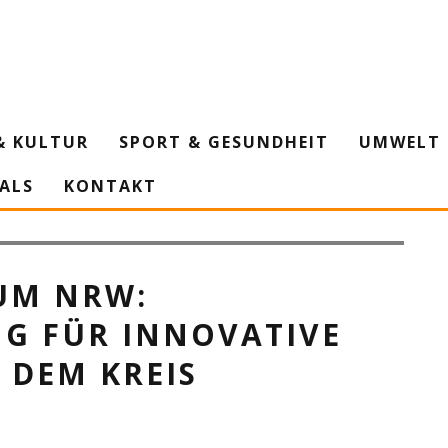
& KULTUR
SPORT & GESUNDHEIT
UMWELT 
IALS
KONTAKT
r Dirk Brügge und Jury-Vorsitzende Hildegard Fuhrmann mit den Neu-
tipendium NRW erhielten.© S. Büntig/Rhein-Kreis Neuss
UM NRW:
G FÜR INNOVATIVE
 DEM KREIS