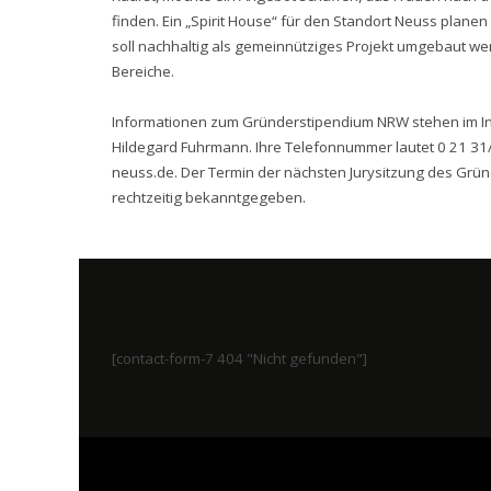
finden. Ein „Spirit House“ für den Standort Neuss planen
soll nachhaltig als gemeinnütziges Projekt umgebaut w
Bereiche.
Informationen zum Gründerstipendium NRW stehen im In
Hildegard Fuhrmann. Ihre Telefonnummer lautet 0 21 31/
neuss.de
. Der Termin der nächsten Jurysitzung des Grü
rechtzeitig bekanntgegeben.
[contact-form-7 404 "Nicht gefunden"]