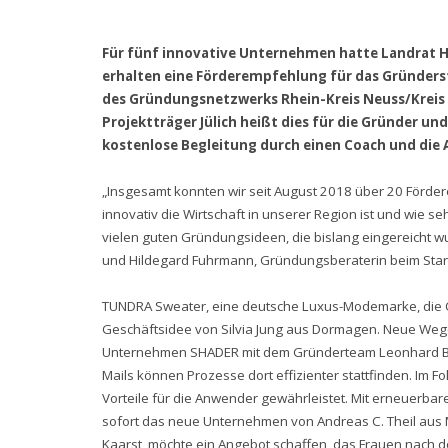
Für fünf innovative Unternehmen hatte Landrat Ha
erhalten eine Förderempfehlung für das Gründerst
des Gründungsnetzwerks Rhein-Kreis Neuss/Kreis V
Projektträger Jülich heißt dies für die Gründer un
kostenlose Begleitung durch einen Coach und die
„Insgesamt konnten wir seit August 2018 über 20 Förde
innovativ die Wirtschaft in unserer Region ist und wie se
vielen guten Gründungsideen, die bislang eingereicht wur
und Hildegard Fuhrmann, Gründungsberaterin beim Start
TUNDRA Sweater, eine deutsche Luxus-Modemarke, die Obe
Geschäftsidee von Silvia Jung aus Dormagen. Neue Wege
Unternehmen SHADER mit dem Gründerteam Leonhard Bö
Mails können Prozesse dort effizienter stattfinden. Im F
Vorteile für die Anwender gewährleistet. Mit erneuerbar
sofort das neue Unternehmen von Andreas C. Theil aus M
Kaarst, möchte ein Angebot schaffen, das Frauen nach der