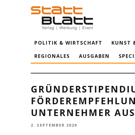
POLITIK & WIRTSCHAFT
KUNST 
REGIONALES
AUSGABEN
SPEC
Gute Ideen: Landrat Hans-Jürgen Petrauschke, Kreisdirekto
Unternehmern, die eine Förderempfehlung für das Gründers
GRÜNDERSTIPENDI
FÖRDEREMPFEHLUN
UNTERNEHMER AUS
2. SEPTEMBER 2020