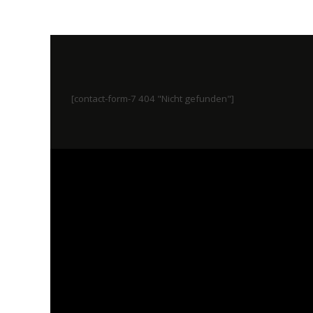
[contact-form-7 404 "Nicht gefunden"]