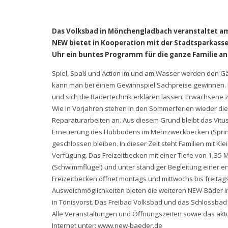
Das Volksbad in Mönchengladbach veranstaltet am 
NEW bietet in Kooperation mit der Stadtsparkass
Uhr ein buntes Programm für die ganze Familie an
Spiel, Spaß und Action im und am Wasser werden den G
kann man bei einem Gewinnspiel Sachpreise gewinnen. I
und sich die Bädertechnik erklären lassen. Erwachsene za
Wie in Vorjahren stehen in den Sommerferien wieder die
Reparaturarbeiten an. Aus diesem Grund bleibt das Vitu
Erneuerung des Hubbodens im Mehrzweckbecken (Springe
geschlossen bleiben. In dieser Zeit steht Familien mit 
Verfügung. Das Freizeitbecken mit einer Tiefe von 1,35 
(Schwimmflügel) und unter ständiger Begleitung einer e
Freizeitbecken öffnet montags und mittwochs bis freita
Ausweichmöglichkeiten bieten die weiteren NEW-Bäder 
in Tönisvorst. Das Freibad Volksbad und das Schlossba
Alle Veranstaltungen und Öffnungszeiten sowie das aktu
Internet unter:
www.new-baeder.de