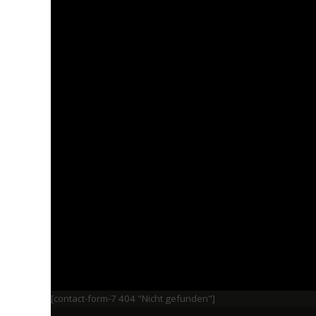
[contact-form-7 404 "Nicht gefunden"]