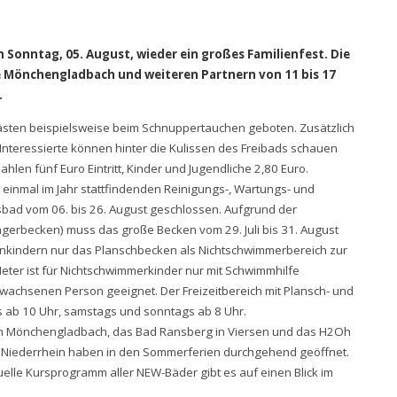
Sonntag, 05. August, wieder ein großes Familienfest. Die
e Mönchengladbach und weiteren Partnern von 11 bis 17
.
ästen beispielsweise beim Schnuppertauchen geboten. Zusätzlich
nteressierte können hinter die Kulissen des Freibads schauen
hlen fünf Euro Eintritt, Kinder und Jugendliche 2,80 Euro.
 einmal im Jahr stattfindenden Reinigungs-, Wartungs- und
sbad vom 06. bis 26. August geschlossen. Aufgrund der
rbecken) muss das große Becken vom 29. Juli bis 31. August
Kleinkindern nur das Planschbecken als Nichtschwimmerbereich zur
Meter ist für Nichtschwimmerkinder nur mit Schwimmhilfe
rwachsenen Person geeignet. Der Freizeitbereich mit Plansch- und
gs ab 10 Uhr, samstags und sonntags ab 8 Uhr.
in Mönchengladbach, das Bad Ransberg in Viersen und das H2Oh
d Niederrhein haben in den Sommerferien durchgehend geöffnet.
elle Kursprogramm aller NEW-Bäder gibt es auf einen Blick im