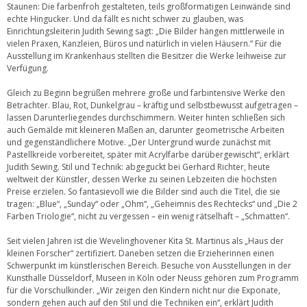
Staunen: Die farbenfroh gestalteten, teils großformatigen Leinwände sind
echte Hingucker. Und da fällt es nicht schwer zu glauben, was
Einrichtungsleiterin Judith Sewing sagt: „Die Bilder hängen mittlerweile in
vielen Praxen, Kanzleien, Büros und natürlich in vielen Häusern.“ Für die
Ausstellung im Krankenhaus stellten die Besitzer die Werke leihweise zur
Verfügung.
Gleich zu Beginn begrüßen mehrere große und farbintensive Werke den
Betrachter. Blau, Rot, Dunkelgrau – kräftig und selbstbewusst aufgetragen –
lassen Darunterliegendes durchschimmern. Weiter hinten schließen sich
auch Gemälde mit kleineren Maßen an, darunter geometrische Arbeiten
und gegenständlichere Motive. „Der Untergrund wurde zunächst mit
Pastellkreide vorbereitet, später mit Acrylfarbe darübergewischt“, erklärt
Judith Sewing. Stil und Technik: abgeguckt bei Gerhard Richter, heute
weltweit der Künstler, dessen Werke zu seinen Lebzeiten die höchsten
Preise erzielen. So fantasievoll wie die Bilder sind auch die Titel, die sie
tragen: „Blue“, „Sunday“ oder „Ohm“, „Geheimnis des Rechtecks“ und „Die 2
Farben Triologie“, nicht zu vergessen – ein wenig rätselhaft ­– „Schmatten“.
Seit vielen Jahren ist die Wevelinghovener Kita St. Martinus als „Haus der
kleinen Forscher“ zertifiziert. Daneben setzen die Erzieherinnen einen
Schwerpunkt im künstlerischen Bereich. Besuche von Ausstellungen in der
Kunsthalle Düsseldorf, Museen in Köln oder Neuss gehören zum Programm
für die Vorschulkinder. „Wir zeigen den Kindern nicht nur die Exponate,
sondern gehen auch auf den Stil und die Techniken ein“, erklärt Judith