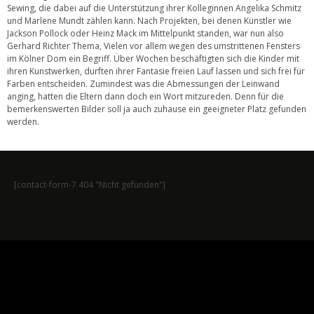
Sewing, die dabei auf die Unterstützung ihrer Kolleginnen Angelika Schmitz
und Marlene Mundt zählen kann. Nach Projekten, bei denen Künstler wie
Jackson Pollock oder Heinz Mack im Mittelpunkt standen, war nun also
Gerhard Richter Thema, Vielen vor allem wegen des umstrittenen Fensters
im Kölner Dom ein Begriff. Über Wochen beschäftigten sich die Kinder mit
ihren Kunstwerken, durften ihrer Fantasie freien Lauf lassen und sich frei für
Farben entscheiden. Zumindest was die Abmessungen der Leinwand
anging, hatten die Eltern dann doch ein Wort mitzureden. Denn für die
bemerkenswerten Bilder soll ja auch zuhause ein geeigneter Platz gefunden
werden.
[contact-form-7 404 "Nicht gefunden"]