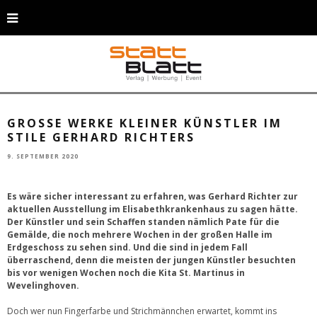
Judith Sewing (Mitte), Leiterin der Wevelinghovener Kita St. Martinus, hat die
Ausstellung im Elisabethkrankenhaus gemeinsam mit ihrer Stellvertreterin
Angelika Schmitz (re) und ihrer Kollegin Marlene Mundt (li)
zusammengestellt. © Rheinland Klinikum / S. Niemöhlmann
GROSSE WERKE KLEINER KÜNSTLER IM S
TILE GERHARD RICHTERS
9. SEPTEMBER 2020
Es wäre sicher interessant zu erfahren, was Gerhard Richter zur
aktuellen Ausstellung im Elisabethkrankenhaus zu sagen hätte.
Der Künstler und sein Schaffen standen nämlich Pate für die
Gemälde, die noch mehrere Wochen in der großen Halle im
Erdgeschoss zu sehen sind. Und die sind in jedem Fall
überraschend, denn die meisten der jungen Künstler besuchten
bis vor wenigen Wochen noch die Kita St. Martinus in
Wevelinghoven.
Doch wer nun Fingerfarbe und Strichmännchen erwartet, kommt ins