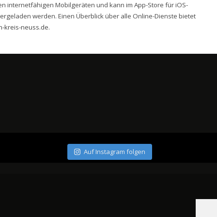
len internetfähigen Mobilgeräten und kann im App-Store für iOS-
ergeladen werden. Einen Überblick über alle Online-Dienste bietet
-kreis-neuss.de
.
Auf Instagram folgen