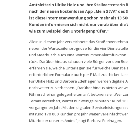
Amtsleiterin Ulrike Holz und ihre Stellvertreteri
nach der neuen kostenlosen App „Mein StVA“ des 
ist diese Internetanwendung schon mehr als 13 500
Kunden informieren sich nicht nur vorab über die
wie zum Beispiel den Unterlagenprüfer.“
Allein in diesem Jahr verzeichnete das Straßenverkehrsam
neben der Wartezeitenprognose für die vier Dienststel
und Meerbusch auch eine Wartenummer-Alarmfunktion. 
rückt. Darüber hinaus schauen viele Bürger vor dem Bes
erfahren sie, welche Unterlagen sie für welche Dienstle
erforderlichen Formulare auch per E-Mail zuschicken las
Für Ulrike Holz und Barbara Edelhagen werden digitale 
noch weiter zu verbessen. „Darüber hinaus bieten wir w
Führerscheinangelegenheiten an“, betonen sie. „Wer zum
Termin vereinbart, wartet nur wenige Minuten.“ Rund 18
vergangenen Jahr. Mit den digitalen Serviceleistungen s
mit rund 170 000 Kunden pro Jahr weiter vereinfacht wer
Mitarbeiter unseres Amtes“, sagt Barbara Edelhagen.