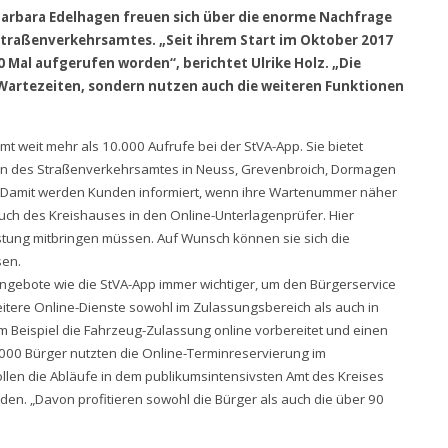
n Barbara Edelhagen freuen sich über die enorme Nachfrage
Straßenverkehrsamtes. „Seit ihrem Start im Oktober 2017
 Mal aufgerufen worden“, berichtet Ulrike Holz. „Die
 Wartezeiten, sondern nutzen auch die weiteren Funktionen
t weit mehr als 10.000 Aufrufe bei der StVA-App. Sie bietet
len des Straßenverkehrsamtes in Neuss, Grevenbroich, Dormagen
Damit werden Kunden informiert, wenn ihre Wartenummer näher
uch des Kreishauses in den Online-Unterlagenprüfer. Hier
istung mitbringen müssen. Auf Wunsch können sie sich die
sen.
Angebote wie die StVA-App immer wichtiger, um den Bürgerservice
eitere Online-Dienste sowohl im Zulassungsbereich als auch in
 Beispiel die Fahrzeug-Zulassung online vorbereitet und einen
 000 Bürger nutzten die Online-Terminreservierung im
ollen die Abläufe in dem publikumsintensivsten Amt des Kreises
den. „Davon profitieren sowohl die Bürger als auch die über 90