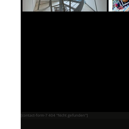
[contact-form-7 404 "Nicht gefunden"]