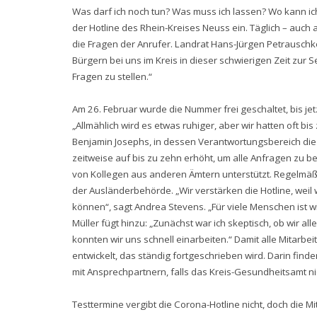
Was darf ich noch tun? Was muss ich lassen? Wo kann ic
der Hotline des Rhein-Kreises Neuss ein. Täglich – auch
die Fragen der Anrufer. Landrat Hans-Jürgen Petrauschke e
Bürgern bei uns im Kreis in dieser schwierigen Zeit zur 
Fragen zu stellen.“
Am 26. Februar wurde die Nummer frei geschaltet, bis 
„Allmählich wird es etwas ruhiger, aber wir hatten oft bi
Benjamin Josephs, in dessen Verantwortungsbereich die Ho
zeitweise auf bis zu zehn erhöht, um alle Anfragen zu 
von Kollegen aus anderen Ämtern unterstützt. Regelmä
der Ausländerbehörde. „Wir verstärken die Hotline, weil 
können“, sagt Andrea Stevens. „Für viele Menschen ist w
Müller fügt hinzu: „Zunächst war ich skeptisch, ob wir a
konnten wir uns schnell einarbeiten.“ Damit alle Mitarb
entwickelt, das ständig fortgeschrieben wird. Darin find
mit Ansprechpartnern, falls das Kreis-Gesundheitsamt nic
Testtermine vergibt die Corona-Hotline nicht, doch die 