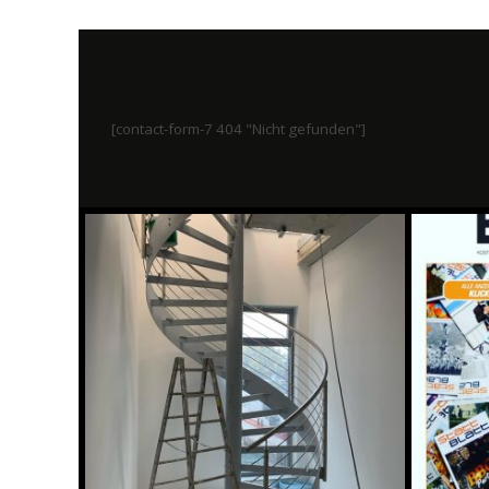
[contact-form-7 404 "Nicht gefunden"]