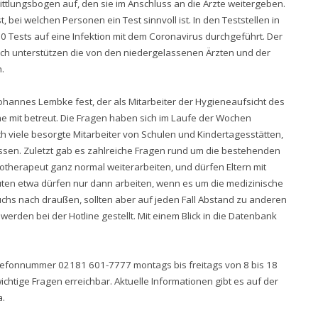
ttlungsbogen auf, den sie im Anschluss an die Ärzte weitergeben.
 bei welchen Personen ein Test sinnvoll ist. In den Teststellen in
 Tests auf eine Infektion mit dem Coronavirus durchgeführt. Der
ch unterstützen die von den niedergelassenen Ärzten und der
.
 Johannes Lembke fest, der als Mitarbeiter der Hygieneaufsicht des
ne mit betreut. Die Fragen haben sich im Laufe der Wochen
ch viele besorgte Mitarbeiter von Schulen und Kindertagesstätten,
ssen. Zuletzt gab es zahlreiche Fragen rund um die bestehenden
iotherapeut ganz normal weiterarbeiten, und dürfen Eltern mit
en etwa dürfen nur dann arbeiten, wenn es um die medizinische
chs nach draußen, sollten aber auf jeden Fall Abstand zu anderen
rden bei der Hotline gestellt. Mit einem Blick in die Datenbank
Telefonnummer 02181 601-7777 montags bis freitags von 8 bis 18
chtige Fragen erreichbar. Aktuelle Informationen gibt es auf der
a
.