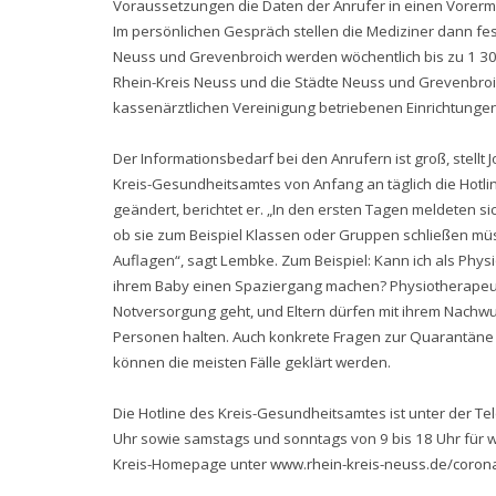
Voraussetzungen die Daten der Anrufer in einen Vorermi
Im persönlichen Gespräch stellen die Mediziner dann fest,
Neuss und Grevenbroich werden wöchentlich bis zu 1 300
Rhein-Kreis Neuss und die Städte Neuss und Grevenbroi
kassenärztlichen Vereinigung betriebenen Einrichtungen
Der Informationsbedarf bei den Anrufern ist groß, stellt
Kreis-Gesundheitsamtes von Anfang an täglich die Hotli
geändert, berichtet er. „In den ersten Tagen meldeten si
ob sie zum Beispiel Klassen oder Gruppen schließen mü
Auflagen“, sagt Lembke. Zum Beispiel: Kann ich als Phys
ihrem Baby einen Spaziergang machen? Physiotherapeut
Notversorgung geht, und Eltern dürfen mit ihrem Nachwu
Personen halten. Auch konkrete Fragen zur Quarantäne we
können die meisten Fälle geklärt werden.
Die Hotline des Kreis-Gesundheitsamtes ist unter der 
Uhr sowie samstags und sonntags von 9 bis 18 Uhr für wi
Kreis-Homepage unter
www.rhein-kreis-neuss.de/coron