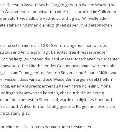
h mich testen lassen? Solche Fragen gehen in diesen Wochen bei
 am Wochenende – beantworten die Kreismitarbeiter im Callcenter
rläutert, weshalb die Hotline so wichtig ist: „Wir wollen den
Seite stehen und ihnen die Möglichkeit geben, ihre persönlichen
jetzt sind schon mehr als 10 000 Anrufe angenommen worden.
s zu tausend Anrufe pro Tag“, berichtet Kreis-Pressesprecher
tline liegt. „Wir haben die Zahl unserer Mitarbeiter im Callcenter
beantworten.“ Die Mitarbeiter des Gesundheitsamtes werden dabei
ßig mit zum Team gehören Andrea Stevens und Simone Müller von
wir wissen, dass wir auf diese Weise den Bürgern direkt helfen
ichtig, einen Ansprechpartner zu haben.“ Ihre Kollegin Simone
lle Anfragen beantworten könnten, aber durch die Anleitung
eiter auf dem neuesten Stand sind, wurde ein digitales Handbuch
en sich auch Antworten auf häufig gestellte Fragen und eine Liste
ht zuständig ist.
Mitarbeiter des Callcenters nehmen unter bestimmten