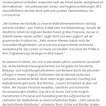
vorübergehend schließen. Inzwischen läuft die Arbeit wieder weitgehend im
Normalbetrieb – mit umfassenden Schutz- und Hygienevorkehrungen. BFZ-
Geschäftsführer Michael Stork zieht eine positive Zwischenbilanz zur
Corona-Krise:
„Wir konnten den Kontakt zu unseren Maßnahmenteilnehmern ständig
aufrecht erhalten – per Telefon, E-Mail oder mit Webmeetings. Gerade die
inhaltliche Arbeit mit digitalen Medien bietet großes Potenzial, das wir in
Zukunft stärker nutzen wollen“, sagte Stork und wies zugleich auf ein
gravierendes Problem hin: „Viele unserer Klienten haben nicht die
finanziellen Möglichkeiten, um privat eine entsprechende technische
Ausstattung für das Lernen zu Hause vorzuhalten. Das muss die Politik in
ihrer Digitalisierungs-Strategie im Blick haben.“
Ein weiteres Problem, das sich in den letzten Jahren zusehends verschärft
hat, ist die fehlende Planungssicherheit. Die Vergaben für berufliche
Bildungs- und Ausbildungsmaßnahmen zum Beispiel durch die Jobcenter
erfolgen in immer engeren Zeitfenstern bei tendenziell verkürzten
Laufzeiten, kritisierte Nickel. Nicht selten liegen zwischen Zuschlag und
Maßnahmenbeginn keine drei Wochen. „Unsere Vorlaufzeit ist aber viel
höher. Wir müssen Personal einstellen, räumliche und technische
Voraussetzungen schaffen. Das ist in so kurzer Zeit nicht möglich.
Investitionen in Personal und Ausstattung werden aufgrund kurzer
Laufzeiten der Maßnahmen zu einem erheblichen Risiko – nicht zuletzt für
die betroffenen Mitarbeiter“, erläuterte Stork. Gröhe und Büchler zeigten