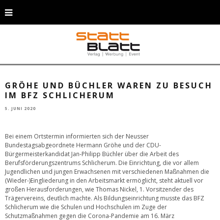
Einblick in die Arbeit des Berufsförderungszentrums Schlicherum, hier beim
Gabelstapler-Training (v. l.): Herbert Bremer (Trägerverein BFZ
Schlicherum), Bürgermeister-Kandidat Jan-Philipp Büchler,
Maßnahmenteilnehmer Adam Manfred Wolters, MdB Hermann Gröhe,
Ausbilder Detlef Just, Geschäftsführer Michael Stork und Thomas Nickel
(Trägerverein BFZ Schlicherum). © BFZ Schlicherum
GRÖHE UND BÜCHLER WAREN ZU BESUCH
IM BFZ SCHLICHERUM
5. JUNI 2020
Bei einem Ortstermin informierten sich der Neusser
Bundestagsabgeordnete Hermann Gröhe und der CDU-
Bürgermeisterkandidat Jan-Philipp Büchler über die Arbeit des
Berufsförderungszentrums Schlicherum. Die Einrichtung, die vor allem
Jugendlichen und jungen Erwachsenen mit verschiedenen Maßnahmen die
(Wieder-)Eingliederung in den Arbeitsmarkt ermöglicht, steht aktuell vor
großen Herausforderungen, wie Thomas Nickel, 1. Vorsitzender des
Trägervereins, deutlich machte. Als Bildungseinrichtung musste das BFZ
Schlicherum wie die Schulen und Hochschulen im Zuge der
Schutzmaßnahmen gegen die Corona-Pandemie am 16. März