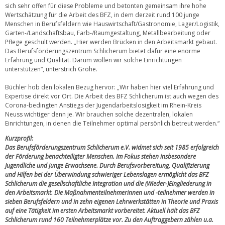
sich sehr offen für diese Probleme und betonten gemeinsam ihre hohe
Wertschätzung für die Arbeit des BFZ, in dem derzeit rund 100 junge
Menschen in Berufsfeldern wie Hauswirtschaft/Gastronomie, Lager/Logistik,
Garten-/Landschaftsbau, Farb-/Raumgestaltung, Metallbearbeitung oder
Pflege geschult werden. „Hier werden Brücken in den Arbeitsmarkt gebaut.
Das Berufsförderungszentrum Schlicherum bietet dafür eine enorme
Erfahrung und Qualität. Darum wollen wir solche Einrichtungen
unterstützen“, unterstrich Gröhe.
Büchler hob den lokalen Bezug hervor: „Wir haben hier viel Erfahrung und
Expertise direkt vor Ort. Die Arbeit des BFZ Schlicherum ist auch wegen des
Corona-bedingten Anstiegs der Jugendarbeitslosigkeit im Rhein-Kreis
Neuss wichtiger denn je. Wir brauchen solche dezentralen, lokalen
Einrichtungen, in denen die Teilnehmer optimal persönlich betreut werden.“
Kurzprofil:
Das Berufsförderungszentrum Schlicherum e.V. widmet sich seit 1985 erfolgreich
der Förderung benachteiligter Menschen. Im Fokus stehen insbesondere
Jugendliche und junge Erwachsene. Durch Berufsvorbereitung, Qualifizierung
und Hilfen bei der Überwindung schwieriger Lebenslagen ermöglicht das BFZ
Schlicherum die gesellschaftliche Integration und die (Wieder-)Eingliederung in
den Arbeitsmarkt. Die Maßnahmenteilnehmerinnen und -teilnehmer werden in
sieben Berufsfeldern und in zehn eigenen Lehrwerkstätten in Theorie und Praxis
auf eine Tätigkeit im ersten Arbeitsmarkt vorbereitet. Aktuell hält das BFZ
Schlicherum rund 160 Teilnehmerplätze vor. Zu den Auftraggebern zählen u.a.