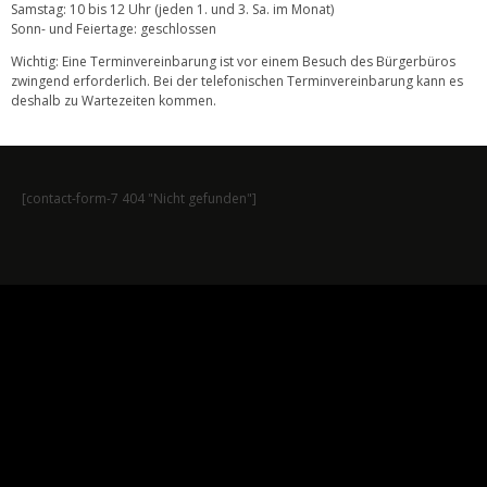
Samstag: 10 bis 12 Uhr (jeden 1. und 3. Sa. im Monat)
Sonn- und Feiertage: geschlossen
Wichtig: Eine Terminvereinbarung ist vor einem Besuch des Bürgerbüros
zwingend erforderlich. Bei der telefonischen Terminvereinbarung kann es
deshalb zu Wartezeiten kommen.
[contact-form-7 404 "Nicht gefunden"]