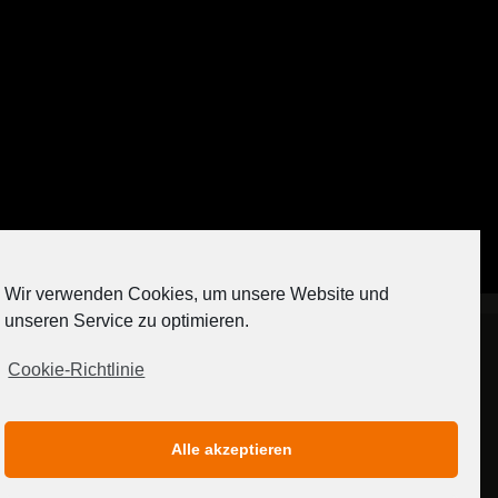
Auf Instagram folgen
Wir verwenden Cookies, um unsere Website und
[contact-form-7 404 "Nicht gefunden"]
unseren Service zu optimieren.
Cookie-Richtlinie
IMPRESSUM
DATENSCHUTZERKLÄRUNG
Alle akzeptieren
MEDIADATEN