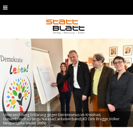
Unterzeichnung Erklärung gegen Extremismus im Kreishais
Grevenbroich.v.l.Sirigu Natasa(Caritasverband),KD Dirk Brügge,Volker
Neupert,Julia Meisel (RKN)