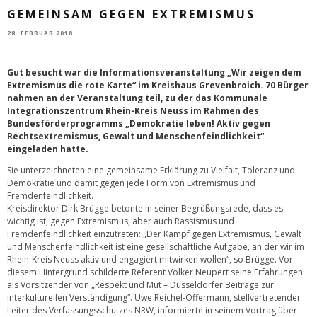
GEMEINSAM GEGEN EXTREMISMUS
28. FEBRUAR 2018
Gut besucht war die Informationsveranstaltung „Wir zeigen dem
Extremismus die rote Karte“ im Kreishaus Grevenbroich. 70 Bürger
nahmen an der Veranstaltung teil, zu der das Kommunale
Integrationszentrum Rhein-Kreis Neuss im Rahmen des
Bundesförderprogramms „Demokratie leben! Aktiv gegen
Rechtsextremismus, Gewalt und Menschenfeindlichkeit“
eingeladen hatte.
Sie unterzeichneten eine gemeinsame Erklärung zu Vielfalt, Toleranz und
Demokratie und damit gegen jede Form von Extremismus und
Fremdenfeindlichkeit.
Kreisdirektor Dirk Brügge betonte in seiner Begrüßungsrede, dass es
wichtig ist, gegen Extremismus, aber auch Rassismus und
Fremdenfeindlichkeit einzutreten: „Der Kampf gegen Extremismus, Gewalt
und Menschenfeindlichkeit ist eine gesellschaftliche Aufgabe, an der wir im
Rhein-Kreis Neuss aktiv und engagiert mitwirken wollen“, so Brügge. Vor
diesem Hintergrund schilderte Referent Volker Neupert seine Erfahrungen
als Vorsitzender von „Respekt und Mut – Düsseldorfer Beiträge zur
interkulturellen Verständigung“. Uwe Reichel-Offermann, stellvertretender
Leiter des Verfassungsschutzes NRW, informierte in seinem Vortrag über