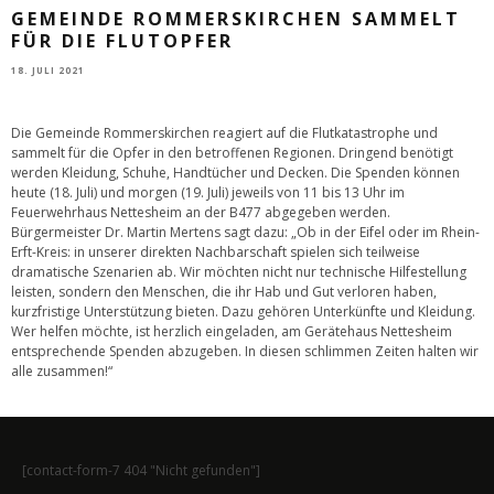
GEMEINDE ROMMERSKIRCHEN SAMMELT
FÜR DIE FLUTOPFER
18. JULI 2021
Die Gemeinde Rommerskirchen reagiert auf die Flutkatastrophe und
sammelt für die Opfer in den betroffenen Regionen. Dringend benötigt
werden Kleidung, Schuhe, Handtücher und Decken. Die Spenden können
heute (18. Juli) und morgen (19. Juli) jeweils von 11 bis 13 Uhr im
Feuerwehrhaus Nettesheim an der B477 abgegeben werden.
Bürgermeister Dr. Martin Mertens sagt dazu: „Ob in der Eifel oder im Rhein-
Erft-Kreis: in unserer direkten Nachbarschaft spielen sich teilweise
dramatische Szenarien ab. Wir möchten nicht nur technische Hilfestellung
leisten, sondern den Menschen, die ihr Hab und Gut verloren haben,
kurzfristige Unterstützung bieten. Dazu gehören Unterkünfte und Kleidung.
Wer helfen möchte, ist herzlich eingeladen, am Gerätehaus Nettesheim
entsprechende Spenden abzugeben. In diesen schlimmen Zeiten halten wir
alle zusammen!“
[contact-form-7 404 "Nicht gefunden"]