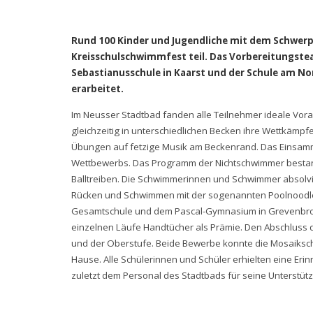
Rund 100 Kinder und Jugendliche mit dem Schwer
Kreisschulschwimmfest teil. Das Vorbereitungstea
Sebastianusschule in Kaarst und der Schule am No
erarbeitet.
Im Neusser Stadtbad fanden alle Teilnehmer ideale Vo
gleichzeitig in unterschiedlichen Becken ihre Wettkäm
Übungen auf fetzige Musik am Beckenrand. Das Einsa
Wettbewerbs. Das Programm der Nichtschwimmer bestand
Balltreiben. Die Schwimmerinnen und Schwimmer absolvierte
Rücken und Schwimmen mit der sogenannten Poolnoodle. 
Gesamtschule und dem Pascal-Gymnasium in Grevenbroich.
einzelnen Läufe Handtücher als Prämie. Den Abschluss de
und der Oberstufe. Beide Bewerbe konnte die Mosaikschu
Hause. Alle Schülerinnen und Schüler erhielten eine Eri
zuletzt dem Personal des Stadtbads für seine Unterstüt