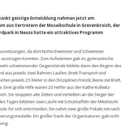
punkt geistige Entwicklung nahmen jetzt am
m aus Vertretern der Mosaikschule in Grevenbroich, der
rdpark in Neuss hatte ein attraktives Programm
raussetzungen, da dort Nichtschwimmer und Schwimmer
pfe austragen konnten. Zum Aufwärmen gab es gymnastische
mmeln schwimmender Gegenstände bildete dann den Beginn des
 aus jeweils zwei Bahnen Laufen, Brett-Transport und
n jeweils 25 Meter in den Disziplinen Freistil, Beine mit Brett,
Eine große Hilfe waren 20 Helfer aus der Käthe-Kollwitz-
 Sie stoppten alle Zeiten und verteilten an die Sieger der
s Tages bildeten zwei Läufe mit Schulstaffeln der Mittelstufe
le für sich entscheiden. Sie nahm zwei große Pokale mit nach
nnerungsmedaille. Ein großer Dank der Organisatoren galt nicht
zung.