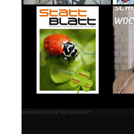
[contact-form-7 404 "Nicht gefunden"]