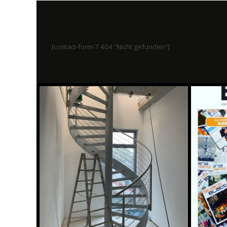
[contact-form-7 404 "Nicht gefunden"]