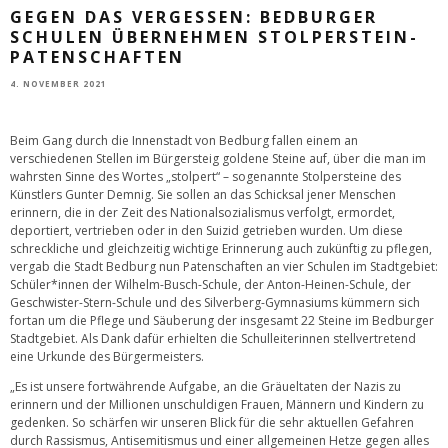
GEGEN DAS VERGESSEN: BEDBURGER
SCHULEN ÜBERNEHMEN STOLPERSTEIN-
PATENSCHAFTEN
4. NOVEMBER 2021
Beim Gang durch die Innenstadt von Bedburg fallen einem an
verschiedenen Stellen im Bürgersteig goldene Steine auf, über die man im
wahrsten Sinne des Wortes „stolpert“ – sogenannte Stolpersteine des
Künstlers Gunter Demnig. Sie sollen an das Schicksal jener Menschen
erinnern, die in der Zeit des Nationalsozialismus verfolgt, ermordet,
deportiert, vertrieben oder in den Suizid getrieben wurden. Um diese
schreckliche und gleichzeitig wichtige Erinnerung auch zukünftig zu pflegen,
vergab die Stadt Bedburg nun Patenschaften an vier Schulen im Stadtgebiet:
Schüler*innen der Wilhelm-Busch-Schule, der Anton-Heinen-Schule, der
Geschwister-Stern-Schule und des Silverberg-Gymnasiums kümmern sich
fortan um die Pflege und Säuberung der insgesamt 22 Steine im Bedburger
Stadtgebiet. Als Dank dafür erhielten die Schulleiterinnen stellvertretend
eine Urkunde des Bürgermeisters.
„Es ist unsere fortwährende Aufgabe, an die Gräueltaten der Nazis zu
erinnern und der Millionen unschuldigen Frauen, Männern und Kindern zu
gedenken. So schärfen wir unseren Blick für die sehr aktuellen Gefahren
durch Rassismus, Antisemitismus und einer allgemeinen Hetze gegen alles