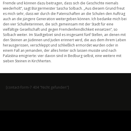
Fremde und können dazu beitragen, dass sich die Geschichte niemals
wiederholt“, sagt Bürgermeister Sascha Solbach. „Aus diesem Grund freut
es mich sehr, dass wir durch die Patenschaften an die Schulen den Auftrag
auch an die jüngere Generation weitergeben können. Ich bedanke mich bei
den vier Schulleiterinnen, die sich gemeinsam mit der Stadt für eine
vielfältige Gesellschaft und gegen Fremdenfeindlichkeit einsetzen“, so
Solbach weiter. Im Stadtgebiet sind es insgesamt fünf Stellen, an denen mit
den Steinen an Jüdinnen und Juden erinnert wird, die aus dem ihrem Leben
herausgerissen, verschleppt und schließlich ermordet wurden oder in
einem Fall an jemanden, der alles hinter sich lassen musste und nach
Palästina emigrierte: vier davon sind in Bedburg selbst, eine weitere mit
sieben Steinen in Kirchherten.
[contact-form-7 404 "Nicht gefunden"]